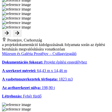
Prostejov, Csehország
a projektdokumentáció kidolgozásának folyamata során az építési
beruházás megvalósítására vonatkozóan
Múzeum és Galéria Prostějov – Csillagvizsgáló
Dokumentációs fokozat:
Projekt építési engedélyhez
A szerkezet méretei:
64,43 m x 14,46 m
A vasbetonszerkezetek térfogata:
1823 m
3
Az acélszerkezet súlya:
198,90 t
Létrehozás:
Fehér fürdő