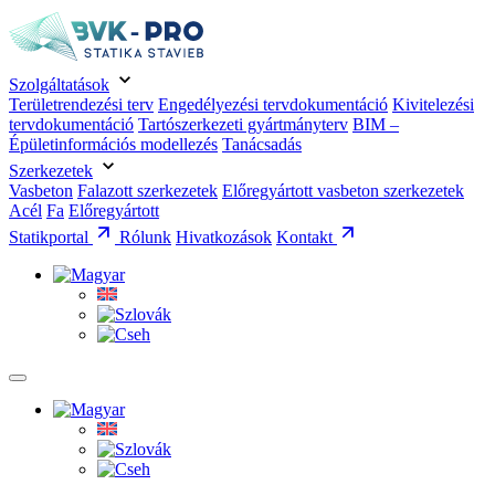
Szolgáltatások
Területrendezési terv
Engedélyezési tervdokumentáció
Kivitelezési
tervdokumentáció
Tartószerkezeti gyártmányterv
BIM –
Épületinformációs modellezés
Tanácsadás
Szerkezetek
Vasbeton
Falazott szerkezetek
Előregyártott vasbeton szerkezetek
Acél
Fa
Előregyártott
Statikportal
Rólunk
Hivatkozások
Kontakt