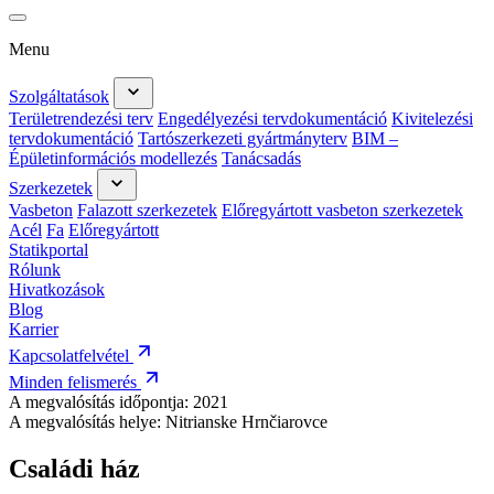
Menu
Szolgáltatások
Területrendezési terv
Engedélyezési tervdokumentáció
Kivitelezési
tervdokumentáció
Tartószerkezeti gyártmányterv
BIM –
Épületinformációs modellezés
Tanácsadás
Szerkezetek
Vasbeton
Falazott szerkezetek
Előregyártott vasbeton szerkezetek
Acél
Fa
Előregyártott
Statikportal
Rólunk
Hivatkozások
Blog
Karrier
Kapcsolatfelvétel
Minden felismerés
A megvalósítás időpontja:
2021
A megvalósítás helye:
Nitrianske Hrnčiarovce
Családi ház