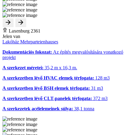
Laxenburg 2361
Jelen van
Lakóház Mehrparteienhauses
Dokumentációs fokozat:
Az építés megvalósítására vonatkozó
projekt
A szerkezet méretei:
35,2 m x 16,3 m.
A szerkezetben lévő HVAC elemek térfogata:
128 m
3
A szerkezetben lévő BSH elemek térfogata:
31 m
3
A szerkezetben lévő CLT-panelek térfogata:
372 m
3
A szerkezetek acélelemeinek súlya:
38,1 tonna