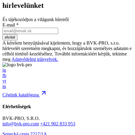
hírlevelünket
És tájékozódjon a világunk híreiről
E-mail
*
A kérelem benyújtásával kijelentem, hogy a BVK-PRO, s.r.o.
hírlevelét szeretném megkapni, és hozzájárulok személyes adataim e
célból történő kezeléséhez. További információért kérjük, tekintse
meg
Adatvédelmi irányelvek.
ig
fb
yt
in
Cégünk katalógusa
Elérhetőségek
BVK-PRO, S.R.O.
info@bvk-pro.com
+421 902 833 953
Senecká cesta 2217/1A