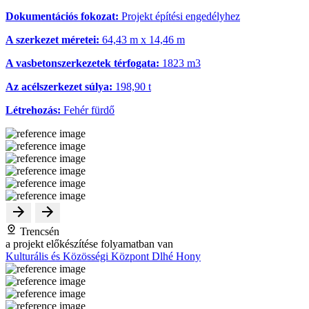
Dokumentációs fokozat:
Projekt építési engedélyhez
A szerkezet méretei:
64,43 m x 14,46 m
A vasbetonszerkezetek térfogata:
1823 m
3
Az acélszerkezet súlya:
198,90 t
Létrehozás:
Fehér fürdő
Trencsén
a projekt előkészítése folyamatban van
Kulturális és Közösségi Központ Dlhé Hony