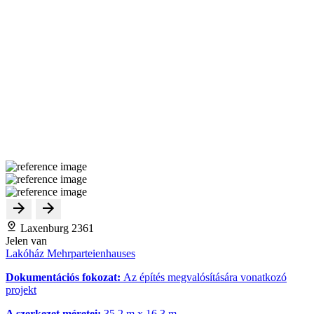
Laxenburg 2361
Jelen van
Lakóház Mehrparteienhauses
Dokumentációs fokozat:
Az építés megvalósítására vonatkozó
projekt
A szerkezet méretei:
35,2 m x 16,3 m.