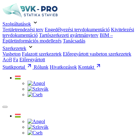
Szolgáltatások
Területrendezési terv
Engedélyezési tervdokumentáció
Kivitelezési
tervdokumentáció
Tartószerkezeti gyártmányterv
BIM –
Épületinformációs modellezés
Tanácsadás
Szerkezetek
Vasbeton
Falazott szerkezetek
Előregyártott vasbeton szerkezetek
Acél
Fa
Előregyártott
Statikportal
Rólunk
Hivatkozások
Kontakt