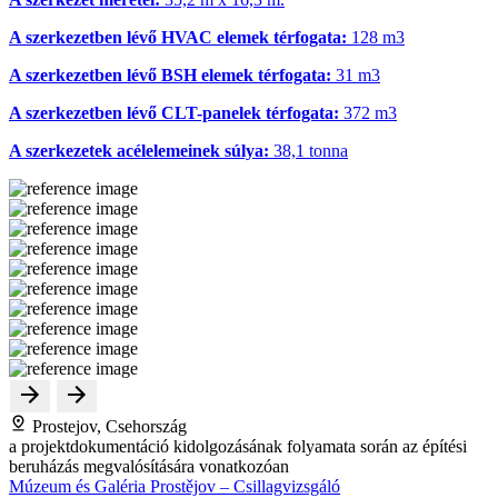
A szerkezetben lévő HVAC elemek térfogata:
128 m
3
A szerkezetben lévő BSH elemek térfogata:
31 m
3
A szerkezetben lévő CLT-panelek térfogata:
372 m
3
A szerkezetek acélelemeinek súlya:
38,1 tonna
Prostejov, Csehország
a projektdokumentáció kidolgozásának folyamata során az építési
beruházás megvalósítására vonatkozóan
Múzeum és Galéria Prostějov – Csillagvizsgáló