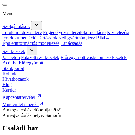
Menu
Szolgáltatások
Területrendezési terv
Engedélyezési tervdokumentáció
Kivitelezési
tervdokumentáció
Tartószerkezeti gyártmányterv
BIM –
Épületinformációs modellezés
Tanácsadás
Szerkezetek
Vasbeton
Falazott szerkezetek
Előregyártott vasbeton szerkezetek
Acél
Fa
Előregyártott
Statikportal
Rólunk
Hivatkozások
Blog
Karrier
Kapcsolatfelvétel
Minden felismerés
A megvalósítás időpontja:
2021
A megvalósítás helye:
Šamorín
Családi ház