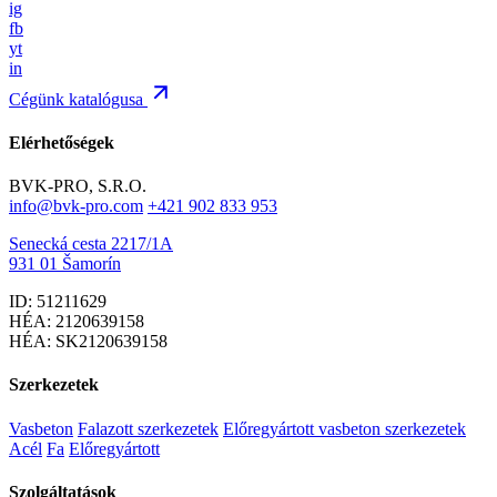
ig
fb
yt
in
Cégünk katalógusa
Elérhetőségek
BVK-PRO, S.R.O.
info@bvk-pro.com
+421 902 833 953
Senecká cesta 2217/1A
931 01 Šamorín
ID: 51211629
HÉA: 2120639158
HÉA: SK2120639158
Szerkezetek
Vasbeton
Falazott szerkezetek
Előregyártott vasbeton szerkezetek
Acél
Fa
Előregyártott
Szolgáltatások