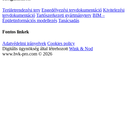
Területrendezési terv
Engedélyezési tervdokumentáció
Kivitelezési
tervdokumentáció
Tartószerkezeti gyártmányterv
BIM –
Épületinformációs modellezés
Tanácsadás
Fontos linkek
Adatvédelmi irányelvek
Cookies policy
Digitális ügynökség által létrehozott
Wink & Nod
www.bvk-pro.com © 2026