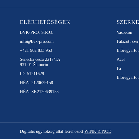
ELÉRHETŐSÉGEK
SZERK
BVK-PRO, S.R.O.
Vasbeton
info@bvk-pro.com
Falazott sze
+421 902 833 953
Előregyártot
Senecká cesta 2217/1A
Acél
931 01 Šamorín
Fa
ID: 51211629
Előregyártot
HÉA: 2120639158
HÉA: SK2120639158
Digitális ügynökség által létrehozott
WINK & NOD