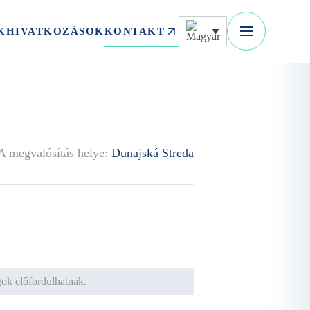
KONTAKT
K
HIVATKOZÁSOK
A megvalósítás helye:
Dunajská Streda
ágok előfordulhatnak.