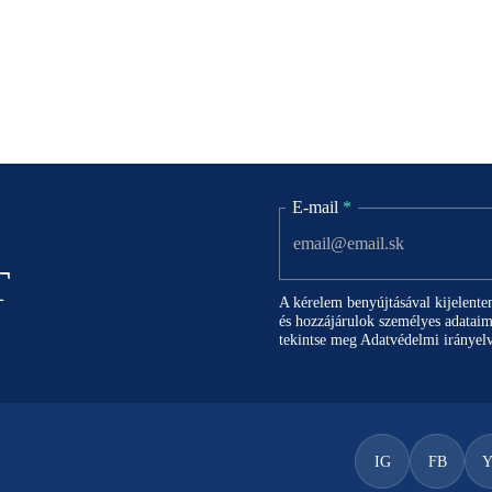
E-mail
*
T
A kérelem benyújtásával kijelent
és hozzájárulok személyes adataim
tekintse meg
Adatvédelmi irányel
IG
FB