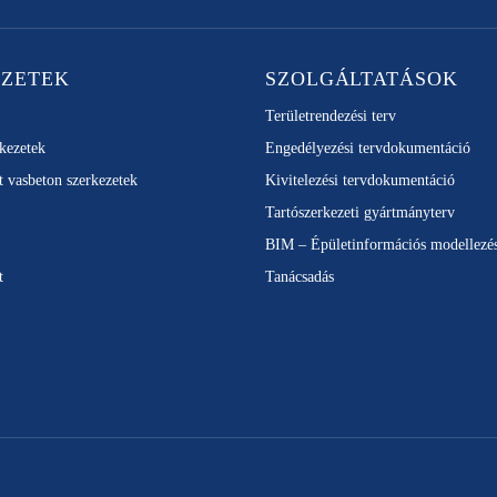
EZETEK
SZOLGÁLTATÁSOK
Területrendezési terv
rkezetek
Engedélyezési tervdokumentáció
t vasbeton szerkezetek
Kivitelezési tervdokumentáció
Tartószerkezeti gyártmányterv
BIM – Épületinformációs modellezé
t
Tanácsadás