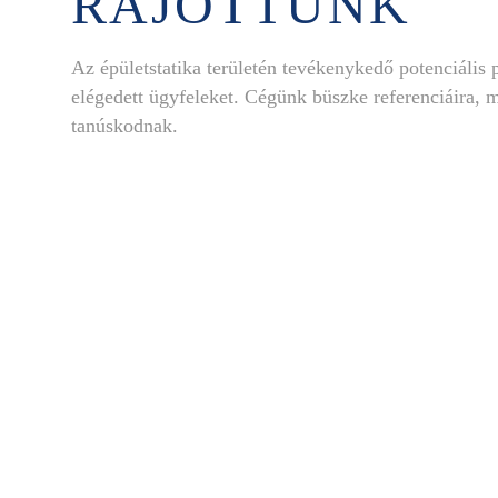
RÁJÖTTÜNK
Az épületstatika területén tevékenykedő potenciális p
elégedett ügyfeleket. Cégünk büszke referenciáira, 
tanúskodnak.