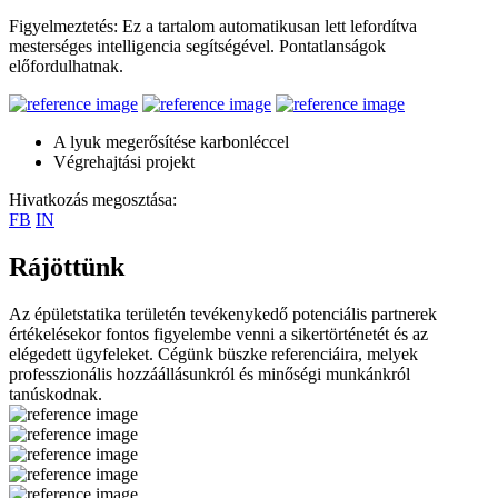
Figyelmeztetés: Ez a tartalom automatikusan lett lefordítva
mesterséges intelligencia segítségével. Pontatlanságok
előfordulhatnak.
A lyuk megerősítése karbonléccel
Végrehajtási projekt
Hivatkozás megosztása:
FB
IN
Rájöttünk
Az épületstatika területén tevékenykedő potenciális partnerek
értékelésekor fontos figyelembe venni a sikertörténetét és az
elégedett ügyfeleket. Cégünk büszke referenciáira, melyek
professzionális hozzáállásunkról és minőségi munkánkról
tanúskodnak.