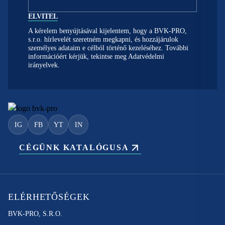
A kérelem benyújtásával kijelentem, hogy a BVK-PRO,
s.r.o. hírlevelét szeretném megkapni, és hozzájárulok
személyes adataim e célból történő kezeléséhez. További
információért kérjük, tekintse meg
Adatvédelmi
irányelvek.
IG
FB
YT
IN
CÉGÜNK KATALÓGUSA
ELÉRHETŐSÉGEK
BVK-PRO, S.R.O.