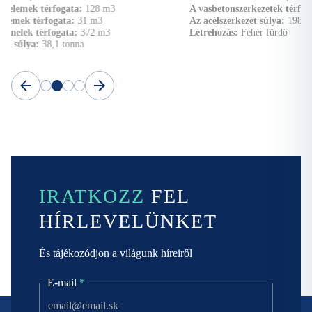
A vasbetonszerkezetek térfogata:
1823 m
3
Az acélszerkezet súlya:
198,90 t
Létrehozás:
Fehér fürdő
IRATKOZZ
FEL
HÍRLEVELÜNKET
És tájékozódjon a világunk híreiről
E-mail
*