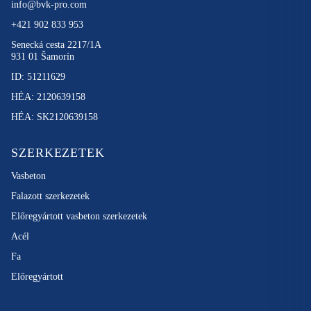
info@bvk-pro.com
+421 902 833 953
Senecká cesta 2217/1A
931 01 Šamorín
ID: 51211629
HÉA: 2120639158
HÉA: SK2120639158
SZERKEZETEK
Vasbeton
Falazott szerkezetek
Előregyártott vasbeton szerkezetek
Acél
Fa
Előregyártott