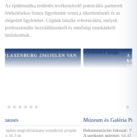
Az épületstatika területén tevékenykedő potenciális partnerek
értékelésekor fontos figyelembe venni a sikertörténetét és az
elégedett ügyfeleket. Cégünk büszke referenciáira, melyek
professzionális hozzáállásunkról és minőségi munkánkról
tanúskodnak.
ELEN VAN
A PROJEKTDOKUMENTÁC
KIDOLGOZÁSÁNAK FOLY
SORÁN AZ ÉPÍTÉSI BERU
PROSTEJOV,
MEGVALÓSÍTÁSÁRA
CSEHORSZÁG
VONATKOZÓAN
Múzeum és Galéria Prostějov – Csillagvizsgáló
atkozó projekt
Dokumentációs fokozat:
Projekt építési engedélyhez
A szerkezet méretei:
64,43 m x 14,46 m