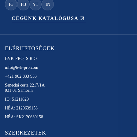
IG
FB
YT
IN
CÉGÜNK KATALÓGUSA
ELÉRHETŐSÉGEK
BVK-PRO, S.R.O.
info@bvk-pro.com
+421 902 833 953
Senecká cesta 2217/1A
931 01 Šamorín
ID: 51211629
HÉA: 2120639158
HÉA: SK2120639158
SZERKEZETEK