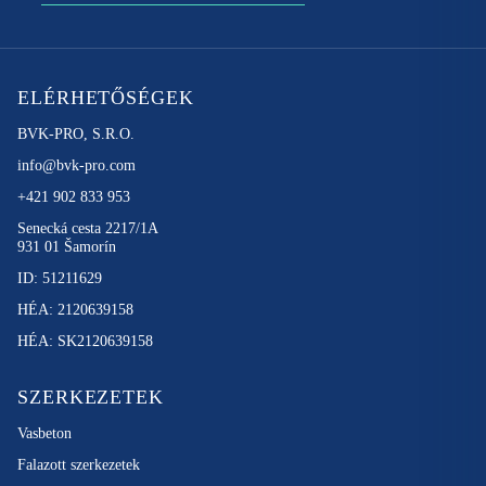
ELÉRHETŐSÉGEK
BVK-PRO, S.R.O.
info@bvk-pro.com
+421 902 833 953
Senecká cesta 2217/1A
931 01 Šamorín
ID: 51211629
HÉA: 2120639158
HÉA: SK2120639158
SZERKEZETEK
Vasbeton
Falazott szerkezetek