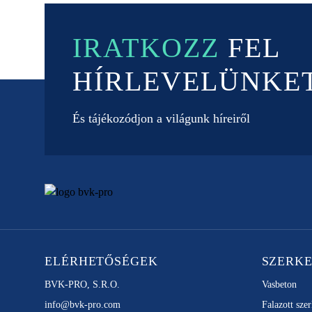
IRATKOZZ
FEL
HÍRLEVELÜNKE
És tájékozódjon a világunk híreiről
ELÉRHETŐSÉGEK
SZERK
BVK-PRO, S.R.O.
Vasbeton
info@bvk-pro.com
Falazott sze