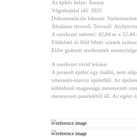
Az építés helye:
Šurany
Végrehajtási idő:
2025
Dokumentációs fokozat:
Vasbetonelem
Általános tervező:
Tervező: Architectur
A szerkezet méretei:
42,84 m x 52,44
Földalatti és föld feletti szintek száma
Előre gyártott szerkezetek mennyiség
A szerkezet rövid leírása:
A javasolt épület egy önálló, nem aláp
teherautó-szerviz épületből. Az épület
különböző magasságú mennyezeti szerke
mennyezeti panelekből áll. Az egész é