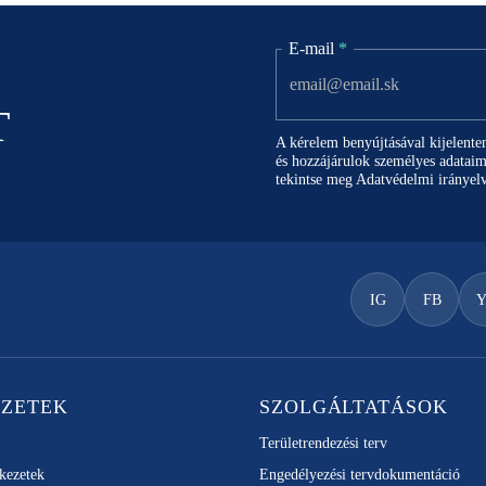
E-mail
*
T
A kérelem benyújtásával kijelent
és hozzájárulok személyes adataim
tekintse meg
Adatvédelmi irányel
IG
FB
EZETEK
SZOLGÁLTATÁSOK
Területrendezési terv
rkezetek
Engedélyezési tervdokumentáció