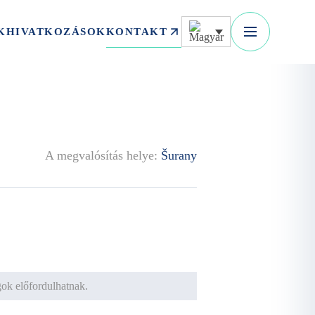
KONTAKT
K
HIVATKOZÁSOK
A megvalósítás helye:
Šurany
ágok előfordulhatnak.