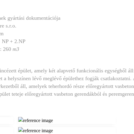
ek gyártási dokumentációja
e s.r.o.
 m
:
NP + 2.NP
e:
260
m
3
incézett épület, amely két alapvető funkcionális egységből áll
et a helyszínen lévő meglévő épülethez fogják csatlakoztatni.
zetből áll, amelyek teherhordó része előregyártott vasbeton
pület teteje előregyártott vasbeton gerendákból és peremgeren