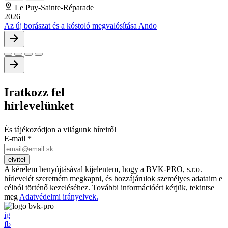
Le Puy-Sainte-Réparade
2026
Az új borászat és a kóstoló megvalósítása Ando
Iratkozz
fel
hírlevelünket
És tájékozódjon a világunk híreiről
E-mail
*
A kérelem benyújtásával kijelentem, hogy a BVK-PRO, s.r.o.
hírlevelét szeretném megkapni, és hozzájárulok személyes adataim e
célból történő kezeléséhez. További információért kérjük, tekintse
meg
Adatvédelmi irányelvek.
ig
fb