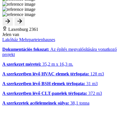
Laxenburg 2361
Jelen van
Lakóház Mehrparteienhauses
Dokumentációs fokozat:
Az építés megvalósítására vonatkozó
projekt
A szerkezet méretei:
35,2 m x 16,3 m.
A szerkezetben lévő HVAC elemek térfogata:
128 m
3
A szerkezetben lévő BSH elemek térfogata:
31 m
3
A szerkezetben lévő CLT-panelek térfogata:
372 m
3
A szerkezetek acélelemeinek súlya:
38,1 tonna