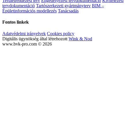
Területrendezési terv
Engedélyezési tervdokumentáció
Kivitelezési
tervdokumentáció
Tartószerkezeti gyártmányterv
BIM –
Épületinformációs modellezés
Tanácsadás
Fontos linkek
Adatvédelmi irányelvek
Cookies policy
Digitális ügynökség által létrehozott
Wink & Nod
www.bvk-pro.com © 2026