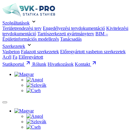
Szolgáltatások
Területrendezési terv
Engedélyezési tervdokumentáció
Kivitelezési
tervdokumentáció
Tartószerkezeti gyártmányterv
BIM –
Épületinformációs modellezés
Tanácsadás
Szerkezetek
Vasbeton
Falazott szerkezetek
Előregyártott vasbeton szerkezetek
Acél
Fa
Előregyártott
Statikportal
Rólunk
Hivatkozások
Kontakt