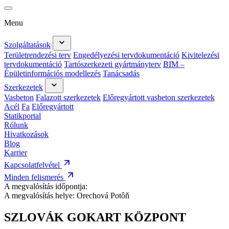
Menu
Szolgáltatások
Területrendezési terv
Engedélyezési tervdokumentáció
Kivitelezési
tervdokumentáció
Tartószerkezeti gyártmányterv
BIM –
Épületinformációs modellezés
Tanácsadás
Szerkezetek
Vasbeton
Falazott szerkezetek
Előregyártott vasbeton szerkezetek
Acél
Fa
Előregyártott
Statikportal
Rólunk
Hivatkozások
Blog
Karrier
Kapcsolatfelvétel
Minden felismerés
A megvalósítás időpontja:
A megvalósítás helye:
Orechová Potôň
SZLOVÁK GOKART KÖZPONT