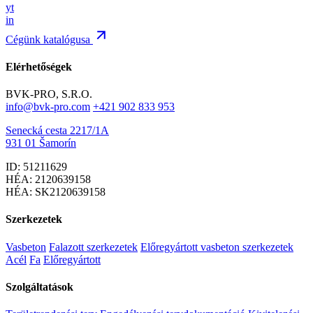
yt
in
Cégünk katalógusa
Elérhetőségek
BVK-PRO, S.R.O.
info@bvk-pro.com
+421 902 833 953
Senecká cesta 2217/1A
931 01 Šamorín
ID: 51211629
HÉA: 2120639158
HÉA: SK2120639158
Szerkezetek
Vasbeton
Falazott szerkezetek
Előregyártott vasbeton szerkezetek
Acél
Fa
Előregyártott
Szolgáltatások