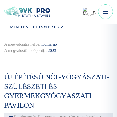
MINDEN FELISMERÉS
A megvalósítás helye:
Komárno
A megvalósítás időpontja:
2023
ÚJ ÉPÍTÉSŰ NŐGYÓGYÁSZATI-
SZÜLÉSZETI ÉS
GYERMEKGYÓGYÁSZATI ​​
PAVILON
Figyelmeztetés: Ez a tartalom automatikusan lett lefordítva