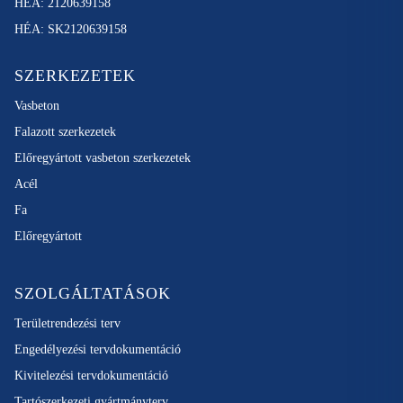
HÉA: 2120639158
HÉA: SK2120639158
SZERKEZETEK
Vasbeton
Falazott szerkezetek
Előregyártott vasbeton szerkezetek
Acél
Fa
Előregyártott
SZOLGÁLTATÁSOK
Területrendezési terv
Engedélyezési tervdokumentáció
Kivitelezési tervdokumentáció
Tartószerkezeti gyártmányterv