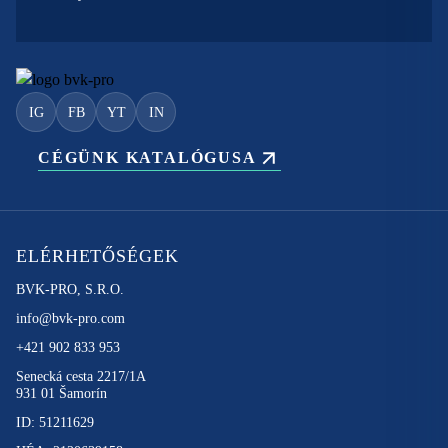
IG
FB
YT
IN
CÉGÜNK KATALÓGUSA
ELÉRHETŐSÉGEK
BVK-PRO, S.R.O.
info@bvk-pro.com
+421 902 833 953
Senecká cesta 2217/1A
931 01 Šamorín
ID: 51211629