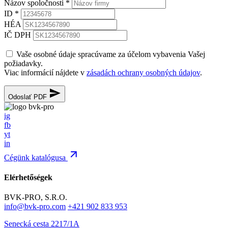
Názov spoločnosti
*
ID
*
HÉA
IČ DPH
Vaše osobné údaje spracúvame za účelom vybavenia Vašej
požiadavky.
Viac informácií nájdete v
zásadách ochrany osobných údajov
.
Odoslať PDF
ig
fb
yt
in
Cégünk katalógusa
Elérhetőségek
BVK-PRO, S.R.O.
info@bvk-pro.com
+421 902 833 953
Senecká cesta 2217/1A