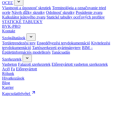
OCEĽ
Vlastnosti a únosnosť skrutiek
Terminológia a označovanie tried
ocele
Návrh dĺžky skrutky
Odolnosť skrutky
Posúdenie zvaru
Kalkulátor kútového zvaru
Statické tabulky oceľových profilov
STATICKÉ TABUĽKY
BVK-PRO
Kontakt
Szolgáltatások
Területrendezési terv
Engedélyezési tervdokumentáció
Kivitelezési
tervdokumentáció
Tartószerkezeti gyártmányterv
BIM –
Épületinformációs modellezés
Tanácsadás
Szerkezetek
Vasbeton
Falazott szerkezetek
Előregyártott vasbeton szerkezetek
Acél
Fa
Előregyártott
Rólunk
Hivatkozások
Blog
Karrier
Kapcsolatfelvétel