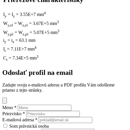
4
I
= I
= 3.55E+7 mm
y
z
3
W
= W
= 3.67E+5 mm
y,el
z,el
3
W
= W
= 5.07E+5 mm
y,pl
z,pl
i
= i
= 63.1 mm
y
z
4
I
= 7.11E+7 mm
t
3
C
= 7.34E+5 mm
t
Odoslať profil na email
Zadajte svoju e-mailovú adresu a PDF profilu Vám odošleme
priamo z tejto stránky.
Meno
*
Priezvisko
*
E-mailová adresa
*
Som právnická osoba