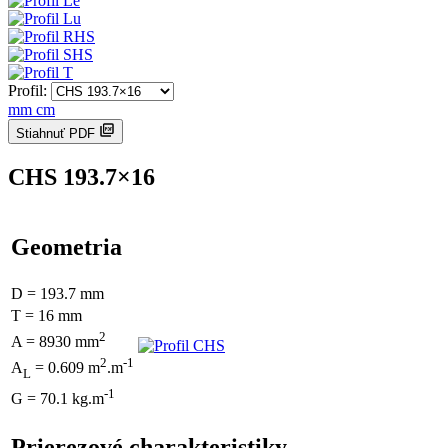
Profil:
mm
cm
Stiahnuť PDF
CHS 193.7×16
Geometria
D = 193.7 mm
T = 16 mm
2
A = 8930 mm
2
-1
A
= 0.609 m
.m
L
-1
G = 70.1 kg.m
Prierezové charakteristiky