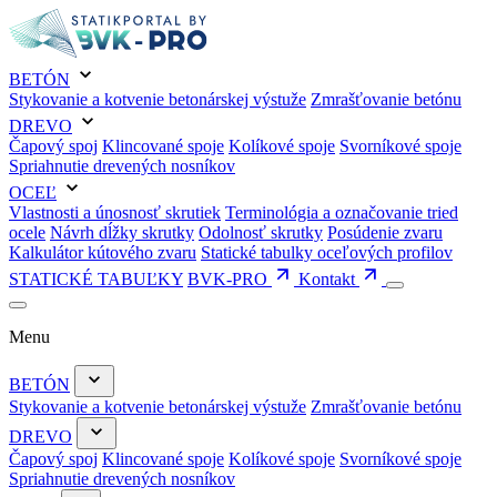
BETÓN
Stykovanie a kotvenie betonárskej výstuže
Zmrašťovanie betónu
DREVO
Čapový spoj
Klincované spoje
Kolíkové spoje
Svorníkové spoje
Spriahnutie drevených nosníkov
OCEĽ
Vlastnosti a únosnosť skrutiek
Terminológia a označovanie tried
ocele
Návrh dĺžky skrutky
Odolnosť skrutky
Posúdenie zvaru
Kalkulátor kútového zvaru
Statické tabulky oceľových profilov
STATICKÉ TABUĽKY
BVK-PRO
Kontakt
Menu
BETÓN
Stykovanie a kotvenie betonárskej výstuže
Zmrašťovanie betónu
DREVO
Čapový spoj
Klincované spoje
Kolíkové spoje
Svorníkové spoje
Spriahnutie drevených nosníkov