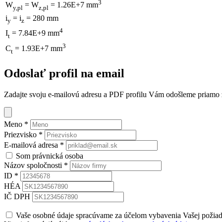
3
W
= W
= 1.26E+7 mm
y,pl
z,pl
i
= i
= 280 mm
y
z
4
I
= 7.84E+9 mm
t
3
C
= 1.93E+7 mm
t
Odoslať profil na email
Zadajte svoju e-mailovú adresu a PDF profilu Vám odošleme priamo z 
Meno
*
Priezvisko
*
E-mailová adresa
*
Som právnická osoba
Názov spoločnosti
*
ID
*
HÉA
IČ DPH
Vaše osobné údaje spracúvame za účelom vybavenia Vašej požia