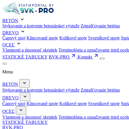
BETÓN
Stykovanie a kotvenie betonárskej výstuže
Zmrašťovanie betónu
DREVO
Čapový spoj
Klincované spoje
Kolíkové spoje
Svorníkové spoje
Spri
OCEĽ
Vlastnosti a únosnosť skrutiek
Terminológia a označovanie tried ocel
STATICKÉ TABUĽKY
BVK-PRO
Kontakt
Menu
BETÓN
Stykovanie a kotvenie betonárskej výstuže
Zmrašťovanie betónu
DREVO
Čapový spoj
Klincované spoje
Kolíkové spoje
Svorníkové spoje
Spri
OCEĽ
Vlastnosti a únosnosť skrutiek
Terminológia a označovanie tried ocel
STATICKÉ TABUĽKY
BVK-PRO