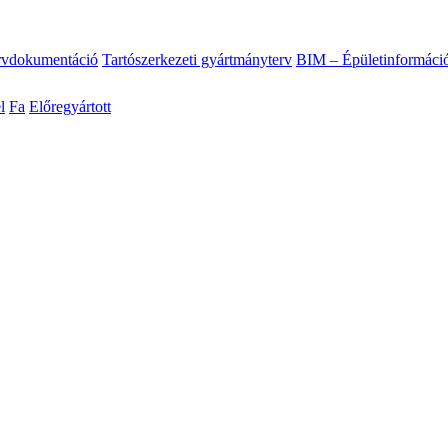
ervdokumentáció
Tartószerkezeti gyártmányterv
BIM – Épületinformáci
l
Fa
Előregyártott