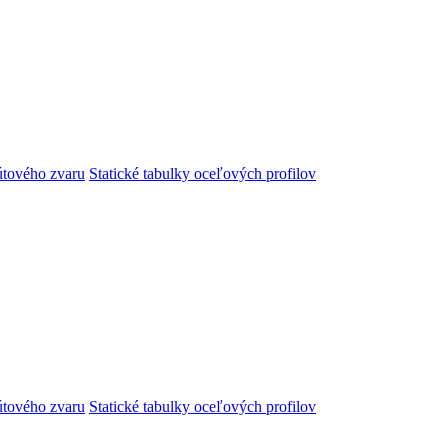
útového zvaru
Statické tabulky oceľových profilov
útového zvaru
Statické tabulky oceľových profilov