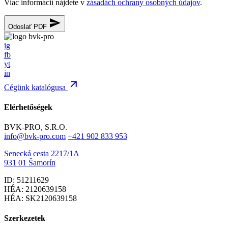
Viac informácií nájdete v
zásadách ochrany osobných údajov
.
Odoslať PDF
ig
fb
yt
in
Cégünk katalógusa
Elérhetőségek
BVK-PRO, S.R.O.
info@bvk-pro.com
+421 902 833 953
Senecká cesta 2217/1A
931 01 Šamorín
ID: 51211629
HÉA: 2120639158
HÉA: SK2120639158
Szerkezetek