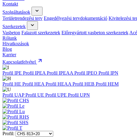
Kontakt
Szolgáltatások
Területrendezési terv
Engedélyezési tervdokumentáció
Kivitelezési t
Szerkezetek
Vasbeton
Falazott szerkezetek
Előregyártott vasbeton szerkezetek
Acé
Rólunk
Hivatkozások
Blog
Karrier
Kapcsolatfelvétel
Profil IPE
Profil IPEA
Profil IPEAA
Profil IPEO
Profil IPN
Profil HE
Profil HEA
Profil HEAA
Profil HEB
Profil HEM
Profil UAP
Profil UE
Profil UPE
Profil UPN
Profil: