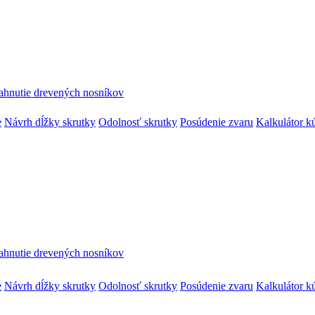
ahnutie drevených nosníkov
e
Návrh dĺžky skrutky
Odolnosť skrutky
Posúdenie zvaru
Kalkulátor k
ahnutie drevených nosníkov
e
Návrh dĺžky skrutky
Odolnosť skrutky
Posúdenie zvaru
Kalkulátor k