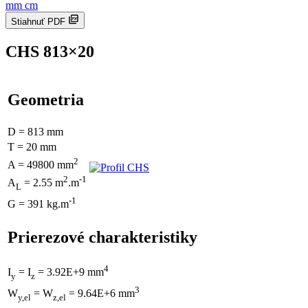
mm
cm
Stiahnuť PDF
CHS 813×20
Geometria
D = 813 mm
T = 20 mm
2
A = 49800 mm
2
-1
A
= 2.55 m
.m
L
-1
G = 391 kg.m
Prierezové charakteristiky
4
I
= I
= 3.92E+9 mm
y
z
3
W
= W
= 9.64E+6 mm
y,el
z,el