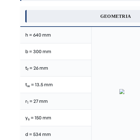
GEOMETRIA
h = 640 mm
b = 300 mm
t
= 26 mm
f
t
= 13.5 mm
w
r
= 27 mm
1
y
= 150 mm
s
d = 534 mm