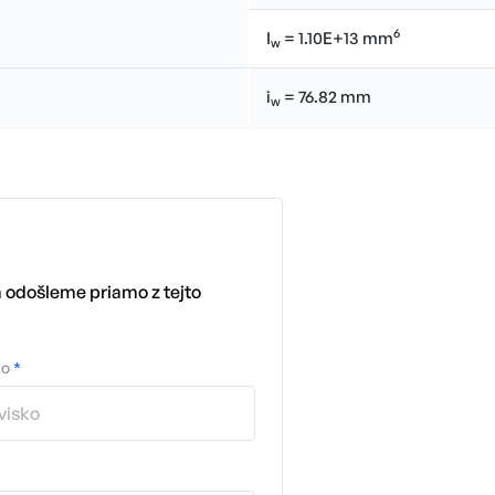
6
I
= 1.10E+13 mm
w
i
= 76.82 mm
w
m odošleme priamo z tejto
ko
*