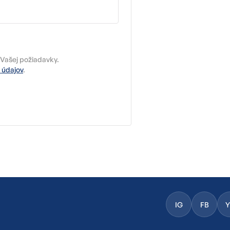
Vašej požiadavky.
 údajov
.
IG
FB