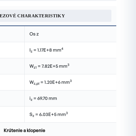
REZOVÉ CHARAKTERISTIKY
Os z
4
I
= 1.17E+8 mm
z
3
W
= 7.82E+5 mm
z1
3
W
= 1.20E+6 mm
z,pl
i
= 69.70 mm
z
3
S
= 6.03E+5 mm
z
Krútenie a klopenie