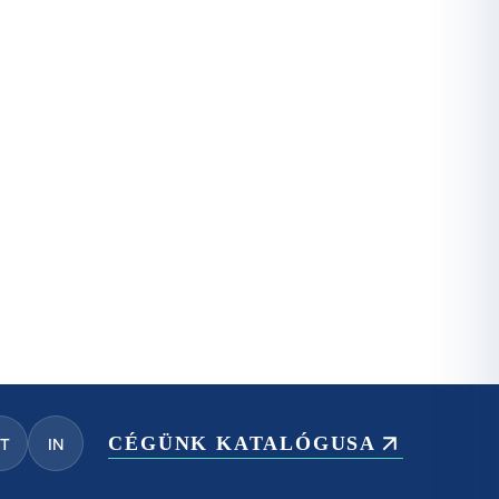
CÉGÜNK KATALÓGUSA
YT
IN