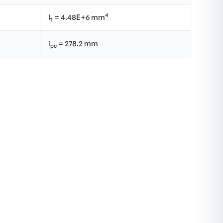
4
I
= 4.48E+6 mm
t
i
= 278.2 mm
pc