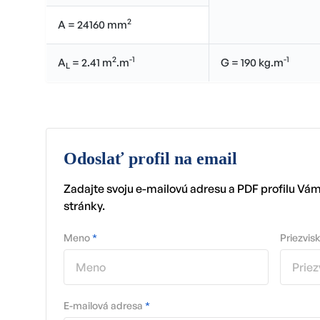
2
A = 24160 mm
2
-1
-1
A
= 2.41 m
.m
G = 190 kg.m
L
Odoslať profil na email
Zadajte svoju e-mailovú adresu a PDF profilu Vá
stránky.
Meno
*
Priezvis
E-mailová adresa
*