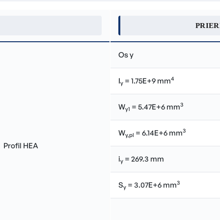
PRIE
Os y
4
I
= 1.75E+9 mm
y
3
W
= 5.47E+6 mm
y1
3
W
= 6.14E+6 mm
y,pl
i
= 269.3 mm
y
3
S
= 3.07E+6 mm
y