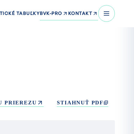
BVK-PRO
KONTAKT
TICKÉ TABUĽKY
U PRIEREZU
STIAHNUŤ PDF