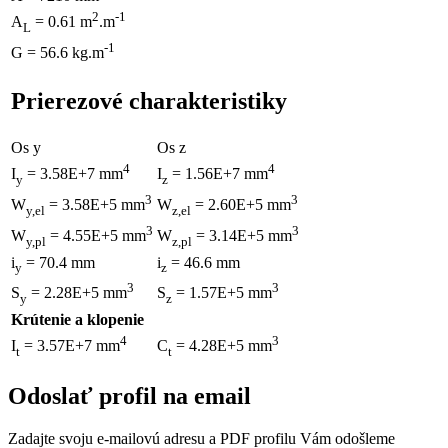
2
-1
A
= 0.61 m
.m
L
-1
G = 56.6 kg.m
Prierezové charakteristiky
Os y
Os z
4
4
I
= 3.58E+7 mm
I
= 1.56E+7 mm
y
z
3
3
W
= 3.58E+5 mm
W
= 2.60E+5 mm
y,el
z,el
3
3
W
= 4.55E+5 mm
W
= 3.14E+5 mm
y,pl
z,pl
i
= 70.4 mm
i
= 46.6 mm
y
z
3
3
S
= 2.28E+5 mm
S
= 1.57E+5 mm
y
z
Krútenie a klopenie
4
3
I
= 3.57E+7 mm
C
= 4.28E+5 mm
t
t
Odoslať profil na email
Zadajte svoju e-mailovú adresu a PDF profilu Vám odošleme