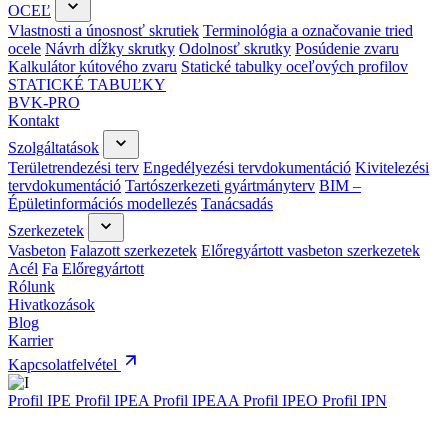
OCEĽ
Vlastnosti a únosnosť skrutiek
Terminológia a označovanie tried
ocele
Návrh dĺžky skrutky
Odolnosť skrutky
Posúdenie zvaru
Kalkulátor kútového zvaru
Statické tabulky oceľových profilov
STATICKÉ TABUĽKY
BVK-PRO
Kontakt
Szolgáltatások
Területrendezési terv
Engedélyezési tervdokumentáció
Kivitelezési
tervdokumentáció
Tartószerkezeti gyártmányterv
BIM –
Épületinformációs modellezés
Tanácsadás
Szerkezetek
Vasbeton
Falazott szerkezetek
Előregyártott vasbeton szerkezetek
Acél
Fa
Előregyártott
Rólunk
Hivatkozások
Blog
Karrier
Kapcsolatfelvétel
Profil IPE
Profil IPEA
Profil IPEAA
Profil IPEO
Profil IPN