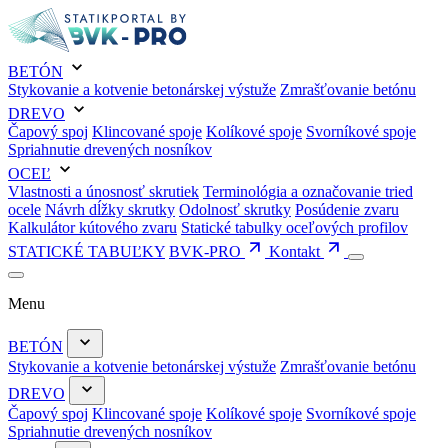
BETÓN
Stykovanie a kotvenie betonárskej výstuže
Zmrašťovanie betónu
DREVO
Čapový spoj
Klincované spoje
Kolíkové spoje
Svorníkové spoje
Spriahnutie drevených nosníkov
OCEĽ
Vlastnosti a únosnosť skrutiek
Terminológia a označovanie tried
ocele
Návrh dĺžky skrutky
Odolnosť skrutky
Posúdenie zvaru
Kalkulátor kútového zvaru
Statické tabulky oceľových profilov
STATICKÉ TABUĽKY
BVK-PRO
Kontakt
Menu
BETÓN
Stykovanie a kotvenie betonárskej výstuže
Zmrašťovanie betónu
DREVO
Čapový spoj
Klincované spoje
Kolíkové spoje
Svorníkové spoje
Spriahnutie drevených nosníkov