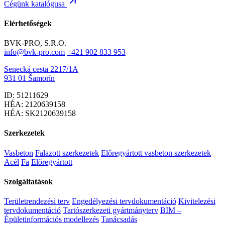
Cégünk katalógusa
Elérhetőségek
BVK-PRO, S.R.O.
info@bvk-pro.com
+421 902 833 953
Senecká cesta 2217/1A
931 01 Šamorín
ID: 51211629
HÉA: 2120639158
HÉA: SK2120639158
Szerkezetek
Vasbeton
Falazott szerkezetek
Előregyártott vasbeton szerkezetek
Acél
Fa
Előregyártott
Szolgáltatások
Területrendezési terv
Engedélyezési tervdokumentáció
Kivitelezési
tervdokumentáció
Tartószerkezeti gyártmányterv
BIM –
Épületinformációs modellezés
Tanácsadás