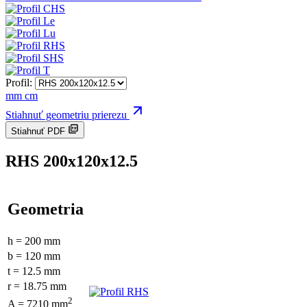
Profil:
mm
cm
Stiahnuť geometriu prierezu
Stiahnuť PDF
RHS 200x120x12.5
Geometria
h = 200 mm
b = 120 mm
t = 12.5 mm
r = 18.75 mm
2
A = 7210 mm