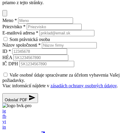
priamo z tejto stránky.
Meno
*
Priezvisko
*
E-mailová adresa
*
Som právnická osoba
Názov spoločnosti
*
ID
*
HÉA
IČ DPH
Vaše osobné údaje spracúvame za účelom vybavenia Vašej
požiadavky.
Viac informácií nájdete v
zásadách ochrany osobných údajov
.
Odoslať PDF
ig
fb
yt
in