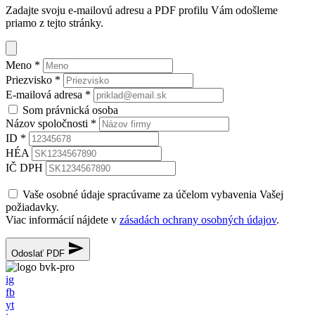
Zadajte svoju e-mailovú adresu a PDF profilu Vám odošleme
priamo z tejto stránky.
Meno
*
Priezvisko
*
E-mailová adresa
*
Som právnická osoba
Názov spoločnosti
*
ID
*
HÉA
IČ DPH
Vaše osobné údaje spracúvame za účelom vybavenia Vašej
požiadavky.
Viac informácií nájdete v
zásadách ochrany osobných údajov
.
Odoslať PDF
ig
fb
yt