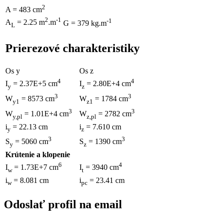
2
A = 483 cm
2
-1
-1
A
= 2.25 m
.m
G = 379 kg.m
L
Prierezové charakteristiky
Os y
Os z
4
4
I
= 2.37E+5 cm
I
= 2.80E+4 cm
y
z
3
3
W
= 8573 cm
W
= 1784 cm
y1
z1
3
3
W
= 1.01E+4 cm
W
= 2782 cm
y,pl
z,pl
i
= 22.13 cm
i
= 7.610 cm
y
z
3
3
S
= 5060 cm
S
= 1390 cm
y
z
Krútenie a klopenie
6
4
I
= 1.73E+7 cm
I
= 3940 cm
w
t
i
= 8.081 cm
i
= 23.41 cm
w
pc
Odoslať profil na email