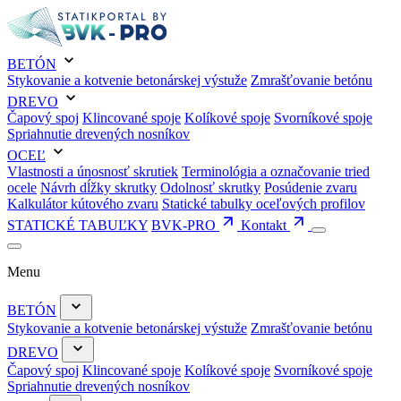
BETÓN
Stykovanie a kotvenie betonárskej výstuže
Zmrašťovanie betónu
DREVO
Čapový spoj
Klincované spoje
Kolíkové spoje
Svorníkové spoje
Spriahnutie drevených nosníkov
OCEĽ
Vlastnosti a únosnosť skrutiek
Terminológia a označovanie tried
ocele
Návrh dĺžky skrutky
Odolnosť skrutky
Posúdenie zvaru
Kalkulátor kútového zvaru
Statické tabulky oceľových profilov
STATICKÉ TABUĽKY
BVK-PRO
Kontakt
Menu
BETÓN
Stykovanie a kotvenie betonárskej výstuže
Zmrašťovanie betónu
DREVO
Čapový spoj
Klincované spoje
Kolíkové spoje
Svorníkové spoje
Spriahnutie drevených nosníkov