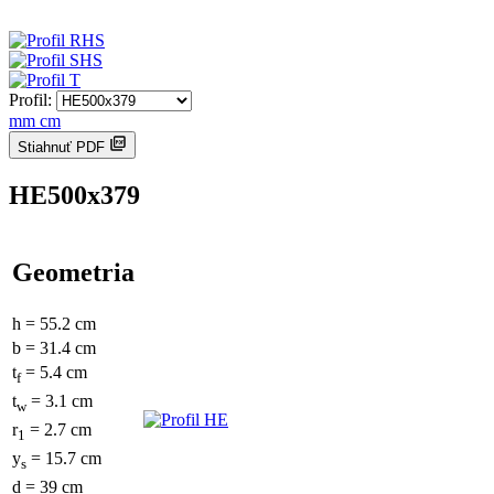
Profil:
mm
cm
Stiahnuť PDF
HE500x379
Geometria
h = 55.2 cm
b = 31.4 cm
t
= 5.4 cm
f
t
= 3.1 cm
w
r
= 2.7 cm
1
y
= 15.7 cm
s
d = 39 cm