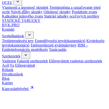
OCEĽ
Vlastnosti a únosnosť skrutiek
Terminológia a označovanie tried
ocele
Návrh dĺžky skrutky
Odolnosť skrutky
Posúdenie zvaru
Kalkulátor kútového zvaru
Statické tabulky oceľových profilov
STATICKÉ TABUĽKY
BVK-PRO
Kontakt
Szolgáltatások
Területrendezési terv
Engedélyezési tervdokumentáció
Kivitelezési
tervdokumentáció
Tartószerkezeti gyártmányterv
BIM –
Épületinformációs modellezés
Tanácsadás
Szerkezetek
Vasbeton
Falazott szerkezetek
Előregyártott vasbeton szerkezetek
Acél
Fa
Előregyártott
Rólunk
Hivatkozások
Blog
Karrier
Kapcsolatfelvétel