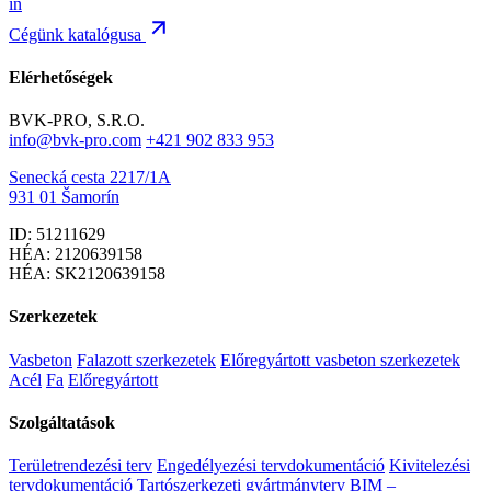
in
Cégünk katalógusa
Elérhetőségek
BVK-PRO, S.R.O.
info@bvk-pro.com
+421 902 833 953
Senecká cesta 2217/1A
931 01 Šamorín
ID: 51211629
HÉA: 2120639158
HÉA: SK2120639158
Szerkezetek
Vasbeton
Falazott szerkezetek
Előregyártott vasbeton szerkezetek
Acél
Fa
Előregyártott
Szolgáltatások
Területrendezési terv
Engedélyezési tervdokumentáció
Kivitelezési
tervdokumentáció
Tartószerkezeti gyártmányterv
BIM –