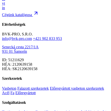
yt
in
Cégünk katalógusa
Elérhetőségek
BVK-PRO, S.R.O.
info@bvk-pro.com
+421 902 833 953
Senecká cesta 2217/1A
931 01 Šamorín
ID: 51211629
HÉA: 2120639158
HÉA: SK2120639158
Szerkezetek
Vasbeton
Falazott szerkezetek
Előregyártott vasbeton szerkezetek
Acél
Fa
Előregyártott
Szolgáltatások