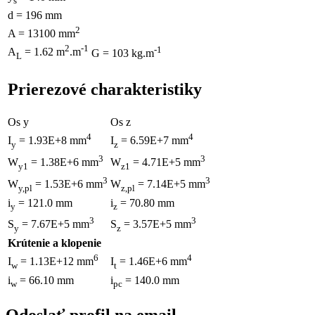
s
d = 196 mm
2
A = 13100 mm
2
-1
-1
A
= 1.62 m
.m
G = 103 kg.m
L
Prierezové charakteristiky
Os y
Os z
4
4
I
= 1.93E+8 mm
I
= 6.59E+7 mm
y
z
3
3
W
= 1.38E+6 mm
W
= 4.71E+5 mm
y1
z1
3
3
W
= 1.53E+6 mm
W
= 7.14E+5 mm
y,pl
z,pl
i
= 121.0 mm
i
= 70.80 mm
y
z
3
3
S
= 7.67E+5 mm
S
= 3.57E+5 mm
y
z
Krútenie a klopenie
6
4
I
= 1.13E+12 mm
I
= 1.46E+6 mm
w
t
i
= 66.10 mm
i
= 140.0 mm
w
pc
Odoslať profil na email