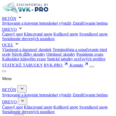
BETÓN
Stykovanie a kotvenie betonárskej výstuže
Zmrašťovanie betónu
DREVO
Čapový spoj
Klincované spoje
Kolíkové spoje
Svorníkové spoje
Spriahnutie drevených nosníkov
OCEĽ
Vlastnosti a únosnosť skrutiek
Terminológia a označovanie tried
ocele
Návrh dĺžky skrutky
Odolnosť skrutky
Posúdenie zvaru
Kalkulátor kútového zvaru
Statické tabulky oceľových profilov
STATICKÉ TABUĽKY
BVK-PRO
Kontakt
Menu
BETÓN
Stykovanie a kotvenie betonárskej výstuže
Zmrašťovanie betónu
DREVO
Čapový spoj
Klincované spoje
Kolíkové spoje
Svorníkové spoje
Spriahnutie drevených nosníkov