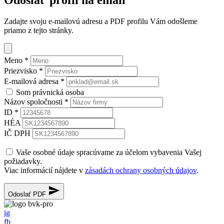
Zadajte svoju e-mailovú adresu a PDF profilu Vám odošleme
priamo z tejto stránky.
Meno
*
Priezvisko
*
E-mailová adresa
*
Som právnická osoba
Názov spoločnosti
*
ID
*
HÉA
IČ DPH
Vaše osobné údaje spracúvame za účelom vybavenia Vašej
požiadavky.
Viac informácií nájdete v
zásadách ochrany osobných údajov
.
Odoslať PDF
ig
fb