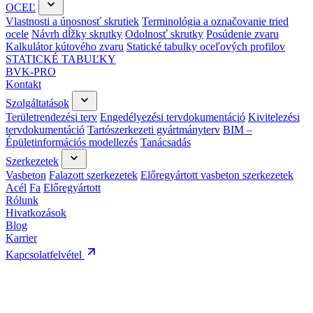
OCEĽ
Vlastnosti a únosnosť skrutiek
Terminológia a označovanie tried
ocele
Návrh dĺžky skrutky
Odolnosť skrutky
Posúdenie zvaru
Kalkulátor kútového zvaru
Statické tabulky oceľových profilov
STATICKÉ TABUĽKY
BVK-PRO
Kontakt
Szolgáltatások
Területrendezési terv
Engedélyezési tervdokumentáció
Kivitelezési
tervdokumentáció
Tartószerkezeti gyártmányterv
BIM –
Épületinformációs modellezés
Tanácsadás
Szerkezetek
Vasbeton
Falazott szerkezetek
Előregyártott vasbeton szerkezetek
Acél
Fa
Előregyártott
Rólunk
Hivatkozások
Blog
Karrier
Kapcsolatfelvétel