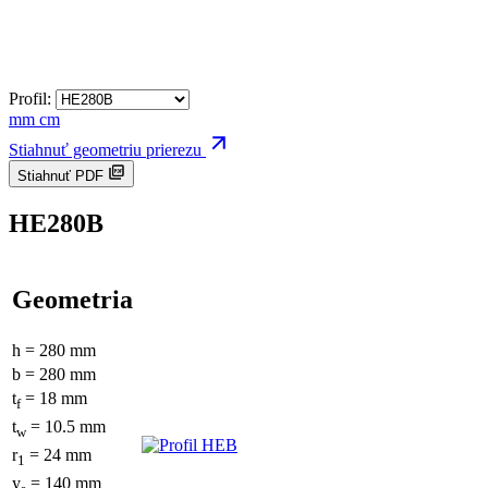
Profil:
mm
cm
Stiahnuť geometriu prierezu
Stiahnuť PDF
HE280B
Geometria
h = 280 mm
b = 280 mm
t
= 18 mm
f
t
= 10.5 mm
w
r
= 24 mm
1
y
= 140 mm