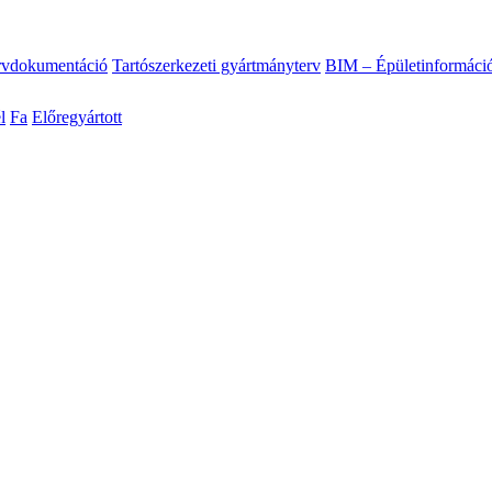
ervdokumentáció
Tartószerkezeti gyártmányterv
BIM – Épületinformáci
l
Fa
Előregyártott