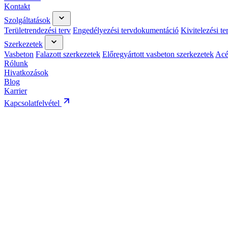
Kontakt
Szolgáltatások
Területrendezési terv
Engedélyezési tervdokumentáció
Kivitelezési t
Szerkezetek
Vasbeton
Falazott szerkezetek
Előregyártott vasbeton szerkezetek
Acé
Rólunk
Hivatkozások
Blog
Karrier
Kapcsolatfelvétel