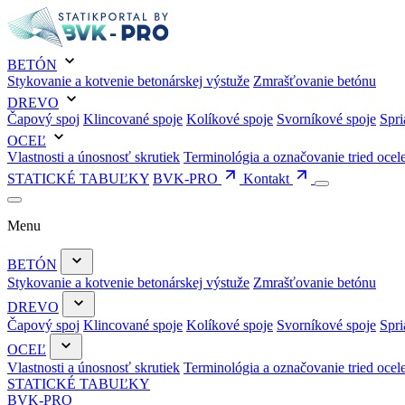
BETÓN
Stykovanie a kotvenie betonárskej výstuže
Zmrašťovanie betónu
DREVO
Čapový spoj
Klincované spoje
Kolíkové spoje
Svorníkové spoje
Spri
OCEĽ
Vlastnosti a únosnosť skrutiek
Terminológia a označovanie tried ocel
STATICKÉ TABUĽKY
BVK-PRO
Kontakt
Menu
BETÓN
Stykovanie a kotvenie betonárskej výstuže
Zmrašťovanie betónu
DREVO
Čapový spoj
Klincované spoje
Kolíkové spoje
Svorníkové spoje
Spri
OCEĽ
Vlastnosti a únosnosť skrutiek
Terminológia a označovanie tried ocel
STATICKÉ TABUĽKY
BVK-PRO