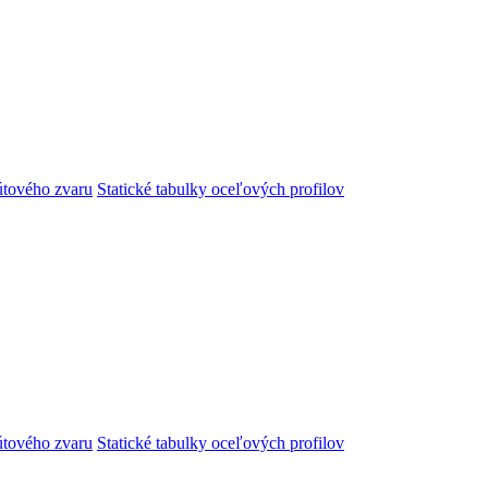
útového zvaru
Statické tabulky oceľových profilov
útového zvaru
Statické tabulky oceľových profilov