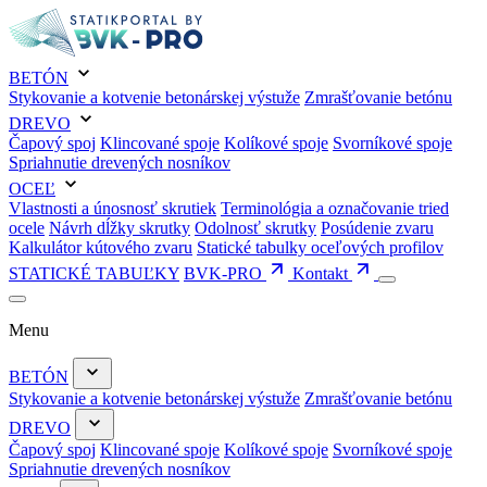
BETÓN
Stykovanie a kotvenie betonárskej výstuže
Zmrašťovanie betónu
DREVO
Čapový spoj
Klincované spoje
Kolíkové spoje
Svorníkové spoje
Spriahnutie drevených nosníkov
OCEĽ
Vlastnosti a únosnosť skrutiek
Terminológia a označovanie tried
ocele
Návrh dĺžky skrutky
Odolnosť skrutky
Posúdenie zvaru
Kalkulátor kútového zvaru
Statické tabulky oceľových profilov
STATICKÉ TABUĽKY
BVK-PRO
Kontakt
Menu
BETÓN
Stykovanie a kotvenie betonárskej výstuže
Zmrašťovanie betónu
DREVO
Čapový spoj
Klincované spoje
Kolíkové spoje
Svorníkové spoje
Spriahnutie drevených nosníkov