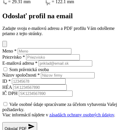
i
= 29.31 mm
i
= 122.1 mm
w
pc
Odoslať profil na email
Zadajte svoju e-mailovú adresu a PDF profilu Vám odošleme
priamo z tejto stránky.
Meno
*
Priezvisko
*
E-mailová adresa
*
Som právnická osoba
Názov spoločnosti
*
ID
*
HÉA
IČ DPH
Vaše osobné údaje spracúvame za účelom vybavenia Vašej
požiadavky.
Viac informácií nájdete v
zásadách ochrany osobných údajov
.
Odoslať PDF