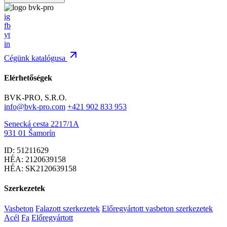
ig
fb
yt
in
Cégünk katalógusa
Elérhetőségek
BVK-PRO, S.R.O.
info@bvk-pro.com
+421 902 833 953
Senecká cesta 2217/1A
931 01 Šamorín
ID: 51211629
HÉA: 2120639158
HÉA: SK2120639158
Szerkezetek
Vasbeton
Falazott szerkezetek
Előregyártott vasbeton szerkezetek
Acél
Fa
Előregyártott