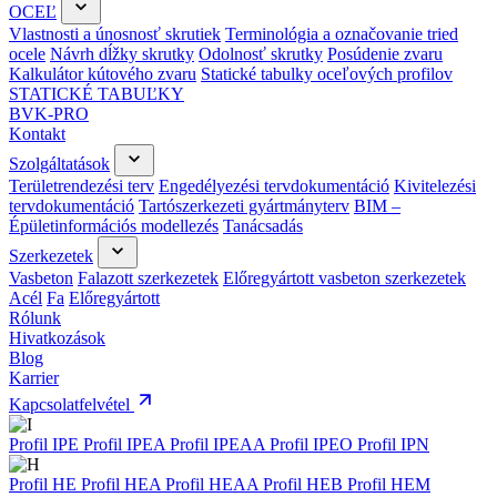
OCEĽ
Vlastnosti a únosnosť skrutiek
Terminológia a označovanie tried
ocele
Návrh dĺžky skrutky
Odolnosť skrutky
Posúdenie zvaru
Kalkulátor kútového zvaru
Statické tabulky oceľových profilov
STATICKÉ TABUĽKY
BVK-PRO
Kontakt
Szolgáltatások
Területrendezési terv
Engedélyezési tervdokumentáció
Kivitelezési
tervdokumentáció
Tartószerkezeti gyártmányterv
BIM –
Épületinformációs modellezés
Tanácsadás
Szerkezetek
Vasbeton
Falazott szerkezetek
Előregyártott vasbeton szerkezetek
Acél
Fa
Előregyártott
Rólunk
Hivatkozások
Blog
Karrier
Kapcsolatfelvétel
Profil IPE
Profil IPEA
Profil IPEAA
Profil IPEO
Profil IPN
Profil HE
Profil HEA
Profil HEAA
Profil HEB
Profil HEM