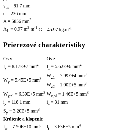
y
= 81.7 mm
m
d = 236 mm
2
A = 5856 mm
2
-1
-1
A
= 0.97 m
.m
G = 45.97 kg.m
L
Prierezové charakteristiky
Os y
Os z
4
4
I
= 8.17E+7 mm
I
= 5.62E+6 mm
y
z
3
W
= 7.99E+4 mm
z1
3
W
= 5.45E+5 mm
y
3
W
= 1.90E+5 mm
z2
3
3
W
= 6.39E+5 mm
W
= 1.46E+5 mm
y,pl
z,pl
i
= 118.1 mm
i
= 31 mm
y
z
3
S
= 3.20E+5 mm
y
Krútenie a klopenie
6
4
I
= 7.50E+10 mm
I
= 3.63E+5 mm
w
t