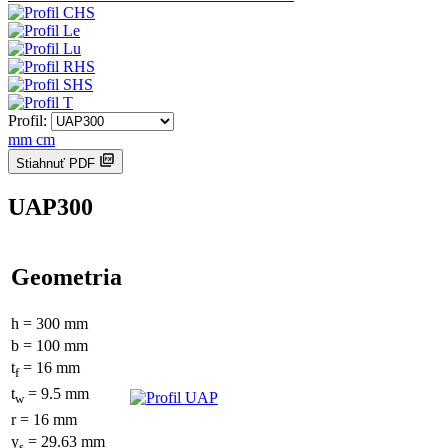
Profil:
mm
cm
Stiahnuť PDF
UAP300
Geometria
h = 300 mm
b = 100 mm
t
= 16 mm
f
t
= 9.5 mm
w
r = 16 mm
y
= 29.63 mm
s