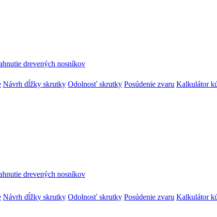
ahnutie drevených nosníkov
e
Návrh dĺžky skrutky
Odolnosť skrutky
Posúdenie zvaru
Kalkulátor k
ahnutie drevených nosníkov
e
Návrh dĺžky skrutky
Odolnosť skrutky
Posúdenie zvaru
Kalkulátor k