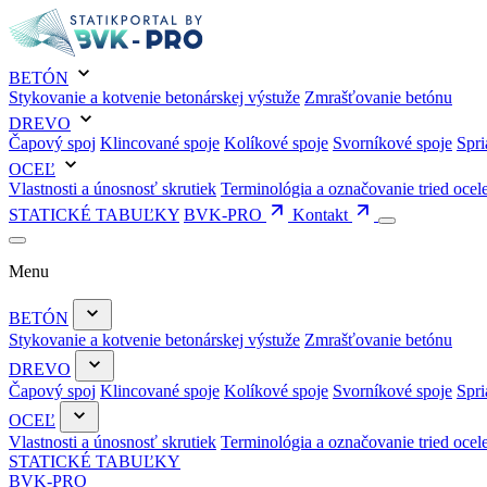
BETÓN
Stykovanie a kotvenie betonárskej výstuže
Zmrašťovanie betónu
DREVO
Čapový spoj
Klincované spoje
Kolíkové spoje
Svorníkové spoje
Spri
OCEĽ
Vlastnosti a únosnosť skrutiek
Terminológia a označovanie tried ocel
STATICKÉ TABUĽKY
BVK-PRO
Kontakt
Menu
BETÓN
Stykovanie a kotvenie betonárskej výstuže
Zmrašťovanie betónu
DREVO
Čapový spoj
Klincované spoje
Kolíkové spoje
Svorníkové spoje
Spri
OCEĽ
Vlastnosti a únosnosť skrutiek
Terminológia a označovanie tried ocel
STATICKÉ TABUĽKY
BVK-PRO