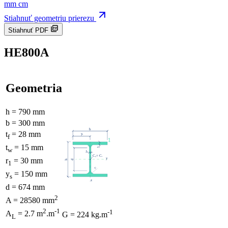
mm
cm
Stiahnuť geometriu prierezu
Stiahnuť PDF
HE800A
Geometria
h = 790 mm
b = 300 mm
t
= 28 mm
f
t
= 15 mm
w
r
= 30 mm
1
y
= 150 mm
s
d = 674 mm
2
A = 28580 mm
2
-1
-1
A
= 2.7 m
.m
G = 224 kg.m
L