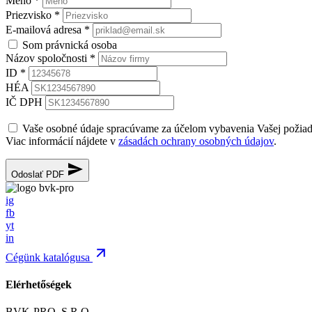
Meno
*
Priezvisko
*
E-mailová adresa
*
Som právnická osoba
Názov spoločnosti
*
ID
*
HÉA
IČ DPH
Vaše osobné údaje spracúvame za účelom vybavenia Vašej požia
Viac informácií nájdete v
zásadách ochrany osobných údajov
.
Odoslať PDF
ig
fb
yt
in
Cégünk katalógusa
Elérhetőségek
BVK-PRO, S.R.O.