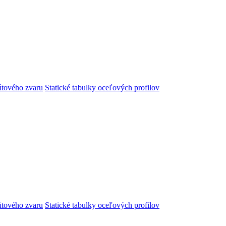
útového zvaru
Statické tabulky oceľových profilov
útového zvaru
Statické tabulky oceľových profilov