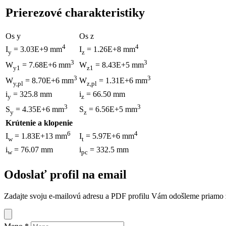
Prierezové charakteristiky
Os y
Os z
4
4
I
= 3.03E+9 mm
I
= 1.26E+8 mm
y
z
3
3
W
= 7.68E+6 mm
W
= 8.43E+5 mm
y1
z1
3
3
W
= 8.70E+6 mm
W
= 1.31E+6 mm
y,pl
z,pl
i
= 325.8 mm
i
= 66.50 mm
y
z
3
3
S
= 4.35E+6 mm
S
= 6.56E+5 mm
y
z
Krútenie a klopenie
6
4
I
= 1.83E+13 mm
I
= 5.97E+6 mm
w
t
i
= 76.07 mm
i
= 332.5 mm
w
pc
Odoslať profil na email
Zadajte svoju e-mailovú adresu a PDF profilu Vám odošleme priamo z 