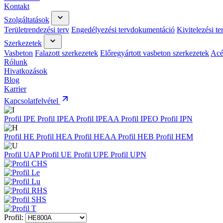
Kontakt
Szolgáltatások
Területrendezési terv
Engedélyezési tervdokumentáció
Kivitelezési t
Szerkezetek
Vasbeton
Falazott szerkezetek
Előregyártott vasbeton szerkezetek
Acé
Rólunk
Hivatkozások
Blog
Karrier
Kapcsolatfelvétel
Profil IPE
Profil IPEA
Profil IPEAA
Profil IPEO
Profil IPN
Profil HE
Profil HEA
Profil HEAA
Profil HEB
Profil HEM
Profil UAP
Profil UE
Profil UPE
Profil UPN
Profil: