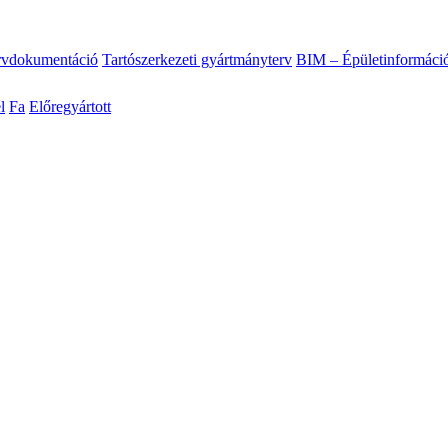
ervdokumentáció
Tartószerkezeti gyártmányterv
BIM – Épületinformáci
l
Fa
Előregyártott