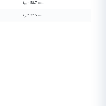
i
= 58.7 mm
pc
i
= 77.5 mm
pa