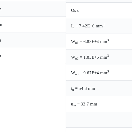
m
Os u
mm
4
I
= 7.42E+6 mm
u
m
3
W
= 6.83E+4 mm
u1
m
3
W
= 1.83E+5 mm
u2
3
W
= 9.67E+4 mm
u3
i
= 54.3 mm
u
u
= 33.7 mm
m