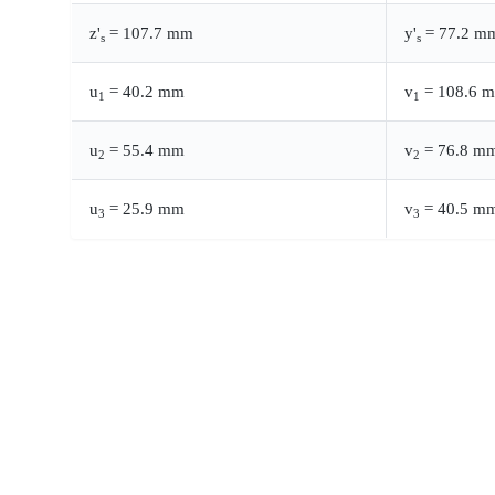
z'
= 107.7 mm
y'
= 77.2 m
s
s
u
= 40.2 mm
v
= 108.6 
1
1
u
= 55.4 mm
v
= 76.8 m
2
2
u
= 25.9 mm
v
= 40.5 m
3
3