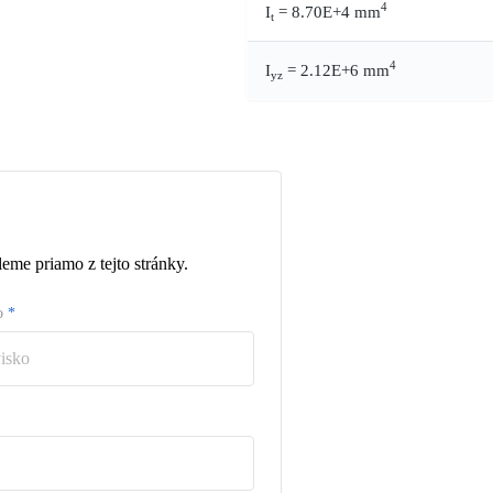
4
I
= 8.70E+4 mm
t
4
I
= 2.12E+6 mm
yz
eme priamo z tejto stránky.
ko
*