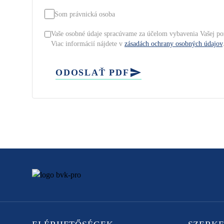
Som právnická osoba
Vaše osobné údaje spracúvame za účelom vybavenia Vašej po
Viac informácií nájdete v
zásadách ochrany osobných údajov
ODOSLAŤ PDF