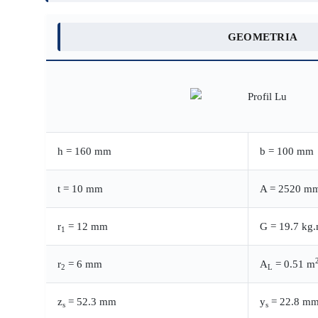
GEOMETRIA
h = 160 mm
b = 100 mm
t = 10 mm
A = 2520 m
r
= 12 mm
G = 19.7 kg
1
r
= 6 mm
A
= 0.51 m
2
L
z
= 52.3 mm
y
= 22.8 m
s
s