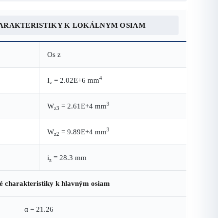
ARAKTERISTIKY K LOKÁLNYM OSIAM
Os z
4
I
= 2.02E+6 mm
z
3
W
= 2.61E+4 mm
z3
3
W
= 9.89E+4 mm
z2
i
= 28.3 mm
z
é charakteristiky k hlavným osiam
α = 21.26