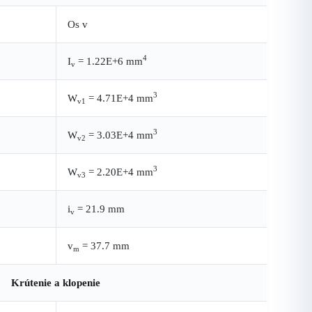
Os v
4
I
= 1.22E+6 mm
v
3
W
= 4.71E+4 mm
v1
3
W
= 3.03E+4 mm
v2
3
W
= 2.20E+4 mm
v3
i
= 21.9 mm
v
v
= 37.7 mm
m
Krútenie a klopenie