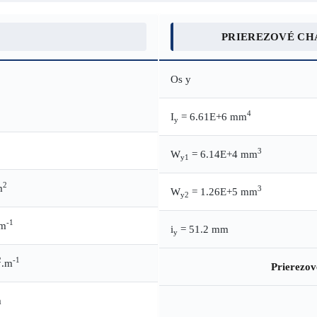
PRIEREZOVÉ CH
Os y
4
I
= 6.61E+6 mm
y
3
W
= 6.14E+4 mm
y1
2
m
3
W
= 1.26E+5 mm
y2
-1
.m
i
= 51.2 mm
y
2
-1
.m
Prierezov
m