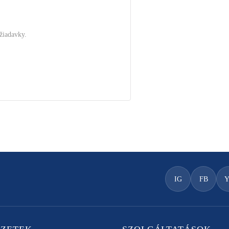
žiadavky.
.
IG
FB