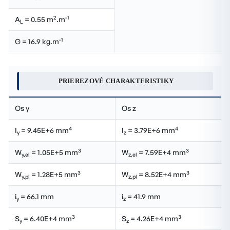
2
-1
A
= 0.55 m
.m
L
-1
G = 16.9 kg.m
PRIEREZOVÉ CHARAKTERISTIKY
Os y
Os z
4
4
I
= 9.45E+6 mm
I
= 3.79E+6 mm
y
z
3
3
W
= 1.05E+5 mm
W
= 7.59E+4 mm
y,el
z,el
3
3
W
= 1.28E+5 mm
W
= 8.52E+4 mm
y,pl
z,pl
i
= 66.1 mm
i
= 41.9 mm
y
z
3
3
S
= 6.40E+4 mm
S
= 4.26E+4 mm
y
z