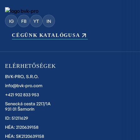
IG
FB
YT
IN
CÉGÜNK KATALÓGUSA
ELÉRHETŐSÉGEK
BVK-PRO, S.R.O.
info@bvk-pro.com
+421 902 833 953
Senecká cesta 2217/1A
931 01 Šamorín
ID: 51211629
HÉA: 2120639158
HÉA: SK2120639158