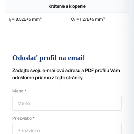
Krútenie a klopenie
4
3
I
= 8.52E+6 mm
C
= 1.27E+5 mm
t
t
Odoslať profil na email
Zadajte svoju e-mailovú adresu a PDF profilu Vám
odošleme priamo z tejto stránky.
Meno
*
Priezvisko
*