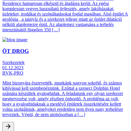
Residence hamarosan elkészül és átadásra kerül. Az egész
komplexum vegyes használatú fejlesztés, amely lakóházakat,
üzleteket, irodákat és szolgáltatásokat foglal magában. Alsó épület A
geológia , a talajvíz és a szerkezet jellege miatt az épület dilatáció
nélküli alaplemezre épül. Az alaplemez vastagsága a terhelés
intenzitásától függően 350 […]
ÖT DROG
Szerkezetek
01.12.2023
BVK-PRO
Mint bizonyára észrevették, munkánk nagyon sokrétű, és számos
kihívással kell szembenéznünk. Ezúttal a szeneci Dolphin Hotel
számára készültek gyaloghidak. A feladatunk egy olyan szerkezet
megtervezése volt, amely részben önhordó. A probléma az volt,
hogy a gyaloghidaknak a meglévő épületek összekötésére kellett
volna szolgálniuk, amelyeket eredetileg nem ilyen nagy terhelésre
terveztek. Végül, de nem utolsósorban a […]