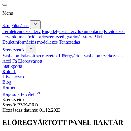
Menu
Szolgáltatások
Területrendezési terv
Engedélyezési tervdokumentáció
Kivitelezési
tervdokumentáció
Tartószerkezeti gyártmányterv
BIM –
Épületinformációs modellezés
Tanácsadás
Szerkezetek
Vasbeton
Falazott szerkezetek
Előregyártott vasbeton szerkezetek
Acél
Fa
Előregyártott
Statikportal
Rólunk
Hivatkozások
Blog
Karrier
Kapcsolatfelvétel
Szerkezetek
Szerző:
BVK-PRO
Hozzáadás dátuma:
01.12.2023
ELŐREGYÁRTOTT PANEL RAKTÁR