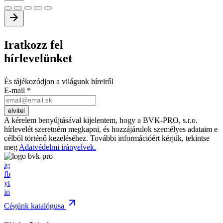
Iratkozz
fel
hírlevelünket
És tájékozódjon a világunk híreiről
E-mail
*
A kérelem benyújtásával kijelentem, hogy a BVK-PRO, s.r.o.
hírlevelét szeretném megkapni, és hozzájárulok személyes adataim e
célból történő kezeléséhez. További információért kérjük, tekintse
meg
Adatvédelmi irányelvek.
ig
fb
yt
in
Cégünk katalógusa