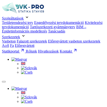
Szolgáltatások
Területrendezési terv
Engedélyezési tervdokumentáció
Kivitelezési
tervdokumentáció
Tartószerkezeti gyártmányterv
BIM –
Épületinformációs modellezés
Tanácsadás
Szerkezetek
Vasbeton
Falazott szerkezetek
Előregyártott vasbeton szerkezetek
Acél
Fa
Előregyártott
Statikportal
Rólunk
Hivatkozások
Kontakt