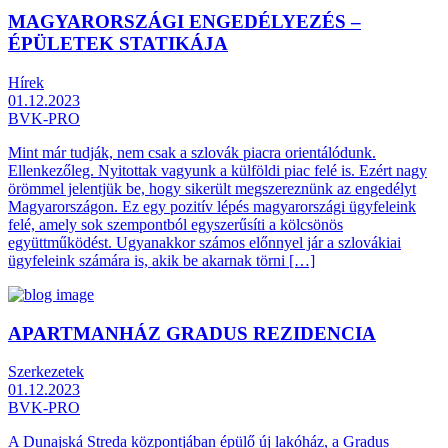
MAGYARORSZÁGI ENGEDÉLYEZÉS –
ÉPÜLETEK STATIKÁJA
Hírek
01.12.2023
BVK-PRO
Mint már tudják, nem csak a szlovák piacra orientálódunk.
Ellenkezőleg. Nyitottak vagyunk a külföldi piac felé is. Ezért nagy
örömmel jelentjük be, hogy sikerült megszereznünk az engedélyt
Magyarországon. Ez egy pozitív lépés magyarországi ügyfeleink
felé, amely sok szempontból egyszerűsíti a kölcsönös
együttműködést. Ugyanakkor számos előnnyel jár a szlovákiai
ügyfeleink számára is, akik be akarnak törni […]
APARTMANHÁZ GRADUS REZIDENCIA
Szerkezetek
01.12.2023
BVK-PRO
A Dunajská Streda központjában épülő új lakóház, a Gradus