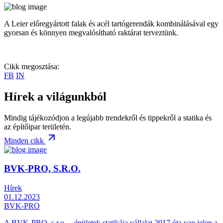
A Leier előregyártott falak és acél tartógerendák kombinálásával egy
gyorsan és könnyen megvalósítható raktárat terveztünk.
Cikk megosztása:
FB
IN
Hírek a világunkból
Mindig tájékozódjon a legújabb trendekről és tippekről a statika és
az építőipar területén.
Minden cikk
BVK-PRO, S.R.O.
Hírek
01.12.2023
BVK-PRO
A BVK-PRO, s.r.o. – épületek statikája vállalat 2017 óta van jelen a