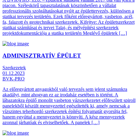
piacon. Széleskörű tapasztalatának köszönhetően a vállalat
professzionális szolgáltatásokat nyújt az épülettervezés, különösen a
statikai tervezés területén. Ezek főként előregyártott, vasbeton, acél,
fa, falazott és geotechnikai szerkezetek. Kifejtve: Az épületszerkezet
statikai számításai és tervei Talaj- és mélyépítési szerkezetek
projektdokumentációja a statika területén Meglévő épületek […]
ADMINISZTRATÍV ÉPÜLET
Szerkezetek
01.12.2023
BVK-PRO
Az előregyártott anyagokból való tervezés sem jelent számunkra
akadályt, mint ahogyan ez az irodaház esetében is történt. A
lábazatokra épülő monolit vasbeton vázszerkezetet előfeszített spiroll
panelekből készült mennyezettel egészítették ki, amely nemcsak a
vízszintes teherhordó szerkezetek építési folyamatát gyorsítja fel,
hanem egyúttal a mennyezetet is könnyíti. A kész mennyezetek
azonnal járhatóak és elviselhetőek. A panelek […]