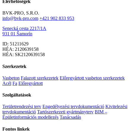
Elérhetőségek
BVK-PRO, S.R.O.
info@bvk-pro.com
+421 902 833 953
Senecká cesta 2217/1A
931 01 Šamorín
ID: 51211629
HÉA: 2120639158
HÉA: SK2120639158
Szerkezetek
Vasbeton
Falazott szerkezetek
Előregyártott vasbeton szerkezetek
Acél
Fa
Előregyártott
Szolgáltatások
Területrendezési terv
Engedélyezési tervdokumentáció
Kivitelezési
tervdokumentáció
Tartószerkezeti gyártmányterv
BIM –
Épületinformációs modellezés
Tanácsadás
Fontos linkek