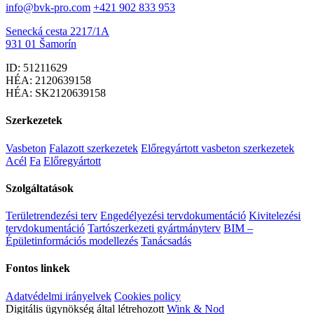
info@bvk-pro.com
+421 902 833 953
Senecká cesta 2217/1A
931 01 Šamorín
ID: 51211629
HÉA: 2120639158
HÉA: SK2120639158
Szerkezetek
Vasbeton
Falazott szerkezetek
Előregyártott vasbeton szerkezetek
Acél
Fa
Előregyártott
Szolgáltatások
Területrendezési terv
Engedélyezési tervdokumentáció
Kivitelezési
tervdokumentáció
Tartószerkezeti gyártmányterv
BIM –
Épületinformációs modellezés
Tanácsadás
Fontos linkek
Adatvédelmi irányelvek
Cookies policy
Digitális ügynökség által létrehozott
Wink & Nod