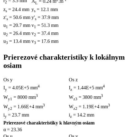
r
= 3.5 mm
A
= 0.24 m
.m
2
L
z
= 24.4 mm
y
= 12.1 mm
s
s
z'
= 50.6 mm
y'
= 37.9 mm
s
s
u
= 20.7 mm
v
= 51.3 mm
1
1
u
= 26.4 mm
v
= 37.4 mm
2
2
u
= 13.4 mm
v
= 17.6 mm
3
3
Prierezové charakteristiky k lokálnym
osiam
Os y
Os z
4
4
I
= 4.05E+5 mm
I
= 1.44E+5 mm
y
z
3
3
W
= 8000 mm
W
= 3800 mm
y1
z3
3
3
W
= 1.66E+4 mm
W
= 1.19E+4 mm
y2
z2
i
= 23.7 mm
i
= 14.2 mm
y
z
Prierezové charakteristiky k hlavným osiam
α = 23.36
Os u
Os v