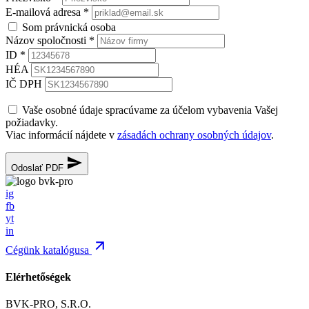
E-mailová adresa
*
Som právnická osoba
Názov spoločnosti
*
ID
*
HÉA
IČ DPH
Vaše osobné údaje spracúvame za účelom vybavenia Vašej
požiadavky.
Viac informácií nájdete v
zásadách ochrany osobných údajov
.
Odoslať PDF
ig
fb
yt
in
Cégünk katalógusa
Elérhetőségek
BVK-PRO, S.R.O.