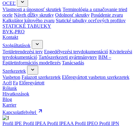
OCEĽ
Vlastnosti a únosnosť skrutiek
Terminológia a označovanie tried
ocele
Návrh dĺžky skrutky
Odolnosť skrutky
Posúdenie zvaru
Kalkulátor kútového zvaru
Statické tabulky oceľových profilov
STATICKÉ TABUĽKY
BVK-PRO
Kontakt
Szolgáltatások
Területrendezési terv
Engedélyezési tervdokumentáció
Kivitelezési
tervdokumentáció
Tartószerkezeti gyártmányterv
BIM –
Épületinformációs modellezés
Tanácsadás
Szerkezetek
Vasbeton
Falazott szerkezetek
Előregyártott vasbeton szerkezetek
Acél
Fa
Előregyártott
Rólunk
Hivatkozások
Blog
Karrier
Kapcsolatfelvétel
Profil IPE
Profil IPEA
Profil IPEAA
Profil IPEO
Profil IPN