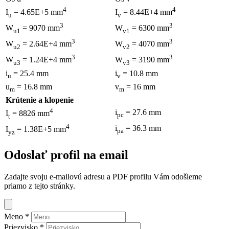
4
4
I
= 4.65E+5 mm
I
= 8.44E+4 mm
u
v
3
3
W
= 9070 mm
W
= 6300 mm
u1
v1
3
3
W
= 2.64E+4 mm
W
= 4070 mm
u2
v2
3
3
W
= 1.24E+4 mm
W
= 3190 mm
u3
v3
i
= 25.4 mm
i
= 10.8 mm
u
v
u
= 16.8 mm
v
= 16 mm
m
m
Krútenie a klopenie
4
i
= 27.6 mm
I
= 8826 mm
pc
t
4
i
= 36.3 mm
I
= 1.38E+5 mm
pa
yz
Odoslať profil na email
Zadajte svoju e-mailovú adresu a PDF profilu Vám odošleme
priamo z tejto stránky.
Meno
*
Priezvisko
*