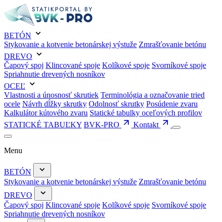
BETÓN
Stykovanie a kotvenie betonárskej výstuže
Zmrašťovanie betónu
DREVO
Čapový spoj
Klincované spoje
Kolíkové spoje
Svorníkové spoje
Spriahnutie drevených nosníkov
OCEĽ
Vlastnosti a únosnosť skrutiek
Terminológia a označovanie tried
ocele
Návrh dĺžky skrutky
Odolnosť skrutky
Posúdenie zvaru
Kalkulátor kútového zvaru
Statické tabulky oceľových profilov
STATICKÉ TABUĽKY
BVK-PRO
Kontakt
Menu
BETÓN
Stykovanie a kotvenie betonárskej výstuže
Zmrašťovanie betónu
DREVO
Čapový spoj
Klincované spoje
Kolíkové spoje
Svorníkové spoje
Spriahnutie drevených nosníkov