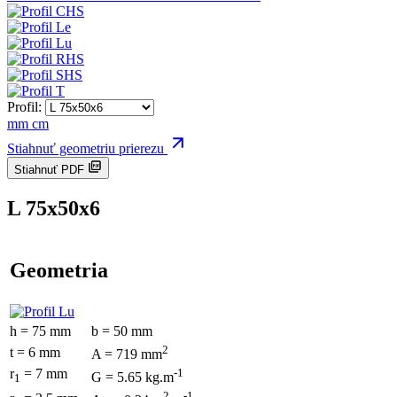
Profil:
mm
cm
Stiahnuť geometriu prierezu
Stiahnuť PDF
L 75x50x6
Geometria
h = 75 mm
b = 50 mm
2
t = 6 mm
A = 719 mm
r
= 7 mm
-1
G = 5.65 kg.m
1
2
-1