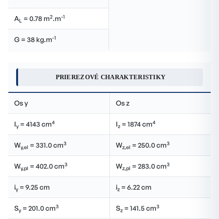
2
-1
A
= 0.78 m
.m
L
-1
G = 38 kg.m
PRIEREZOVÉ CHARAKTERISTIKY
Os y
Os z
4
4
I
= 4143 cm
I
= 1874 cm
y
z
3
3
W
= 331.0 cm
W
= 250.0 cm
y,el
z,el
3
3
W
= 402.0 cm
W
= 283.0 cm
y,pl
z,pl
i
= 9.25 cm
i
= 6.22 cm
y
z
3
3
S
= 201.0 cm
S
= 141.5 cm
y
z