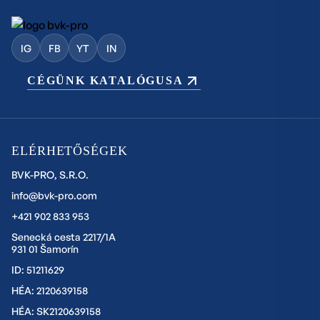
IG
FB
YT
IN
CÉGÜNK KATALÓGUSA
ELÉRHETŐSÉGEK
BVK-PRO, S.R.O.
info@bvk-pro.com
+421 902 833 953
Senecká cesta 2217/1A
931 01 Šamorín
ID: 51211629
HÉA: 2120639158
HÉA: SK2120639158