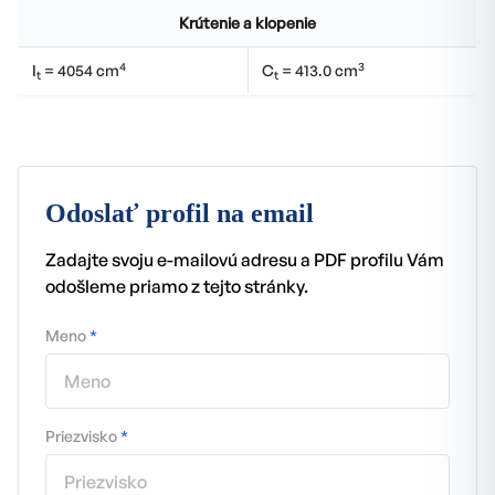
Krútenie a klopenie
4
3
I
= 4054 cm
C
= 413.0 cm
t
t
Odoslať profil na email
Zadajte svoju e-mailovú adresu a PDF profilu Vám
odošleme priamo z tejto stránky.
Meno
*
Priezvisko
*