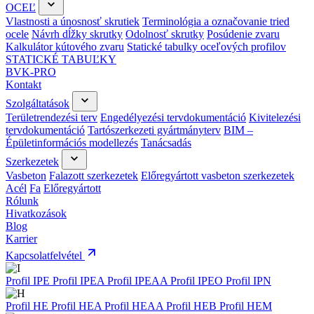
OCEĽ
Vlastnosti a únosnosť skrutiek
Terminológia a označovanie tried
ocele
Návrh dĺžky skrutky
Odolnosť skrutky
Posúdenie zvaru
Kalkulátor kútového zvaru
Statické tabulky oceľových profilov
STATICKÉ TABUĽKY
BVK-PRO
Kontakt
Szolgáltatások
Területrendezési terv
Engedélyezési tervdokumentáció
Kivitelezési
tervdokumentáció
Tartószerkezeti gyártmányterv
BIM –
Épületinformációs modellezés
Tanácsadás
Szerkezetek
Vasbeton
Falazott szerkezetek
Előregyártott vasbeton szerkezetek
Acél
Fa
Előregyártott
Rólunk
Hivatkozások
Blog
Karrier
Kapcsolatfelvétel
Profil IPE
Profil IPEA
Profil IPEAA
Profil IPEO
Profil IPN
Profil HE
Profil HEA
Profil HEAA
Profil HEB
Profil HEM