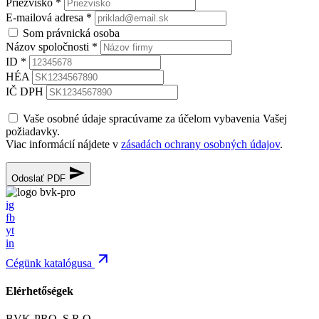
Priezvisko
*
E-mailová adresa
*
Som právnická osoba
Názov spoločnosti
*
ID
*
HÉA
IČ DPH
Vaše osobné údaje spracúvame za účelom vybavenia Vašej
požiadavky.
Viac informácií nájdete v
zásadách ochrany osobných údajov
.
Odoslať PDF
ig
fb
yt
in
Cégünk katalógusa
Elérhetőségek
BVK-PRO, S.R.O.