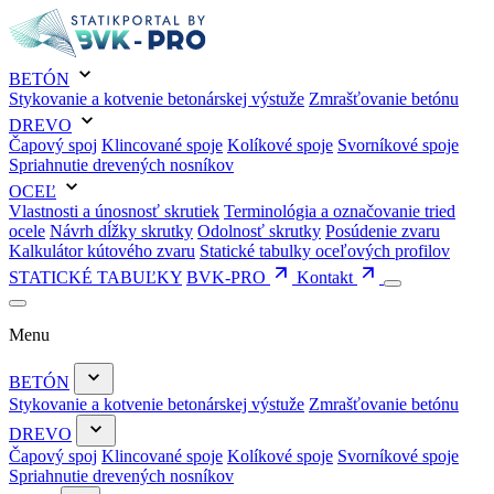
BETÓN
Stykovanie a kotvenie betonárskej výstuže
Zmrašťovanie betónu
DREVO
Čapový spoj
Klincované spoje
Kolíkové spoje
Svorníkové spoje
Spriahnutie drevených nosníkov
OCEĽ
Vlastnosti a únosnosť skrutiek
Terminológia a označovanie tried
ocele
Návrh dĺžky skrutky
Odolnosť skrutky
Posúdenie zvaru
Kalkulátor kútového zvaru
Statické tabulky oceľových profilov
STATICKÉ TABUĽKY
BVK-PRO
Kontakt
Menu
BETÓN
Stykovanie a kotvenie betonárskej výstuže
Zmrašťovanie betónu
DREVO
Čapový spoj
Klincované spoje
Kolíkové spoje
Svorníkové spoje
Spriahnutie drevených nosníkov