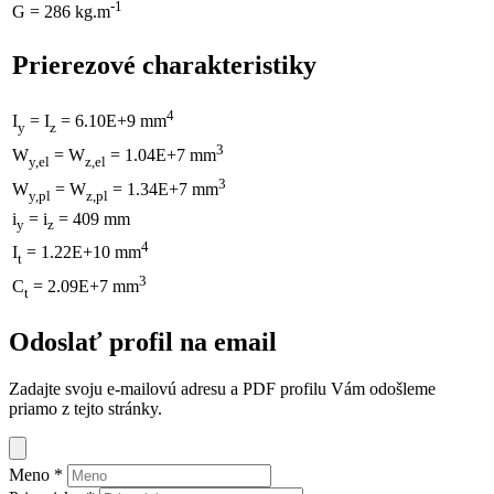
-1
G = 286 kg.m
Prierezové charakteristiky
4
I
= I
= 6.10E+9 mm
y
z
3
W
= W
= 1.04E+7 mm
y,el
z,el
3
W
= W
= 1.34E+7 mm
y,pl
z,pl
i
= i
= 409 mm
y
z
4
I
= 1.22E+10 mm
t
3
C
= 2.09E+7 mm
t
Odoslať profil na email
Zadajte svoju e-mailovú adresu a PDF profilu Vám odošleme
priamo z tejto stránky.
Meno
*