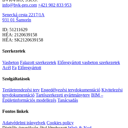
info@bvk-pro.com
+421 902 833 953
Senecká cesta 2217/1A
931 01 Šamorín
ID: 51211629
HÉA: 2120639158
HÉA: SK2120639158
Szerkezetek
Vasbeton
Falazott szerkezetek
Előregyártott vasbeton szerkezetek
Acél
Fa
Előregyártott
Szolgáltatások
Területrendezési terv
Engedélyezési tervdokumentáció
Kivitelezési
tervdokumentáció
Tartószerkezeti gyártmányterv
BIM –
Épületinformációs modellezés
Tanácsadás
Fontos linkek
Adatvédelmi irányelvek
Cookies policy
Digitális ügynökség által létrehozott
Wink & Nod