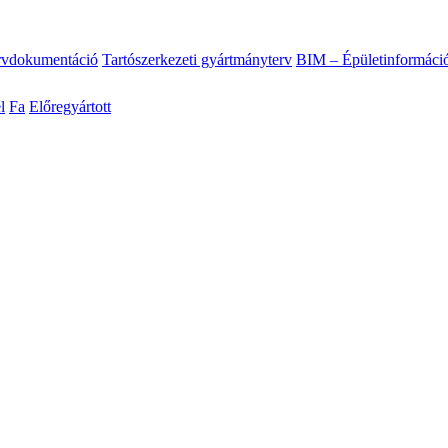
ervdokumentáció
Tartószerkezeti gyártmányterv
BIM – Épületinformáci
l
Fa
Előregyártott