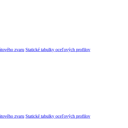
útového zvaru
Statické tabulky oceľových profilov
útového zvaru
Statické tabulky oceľových profilov