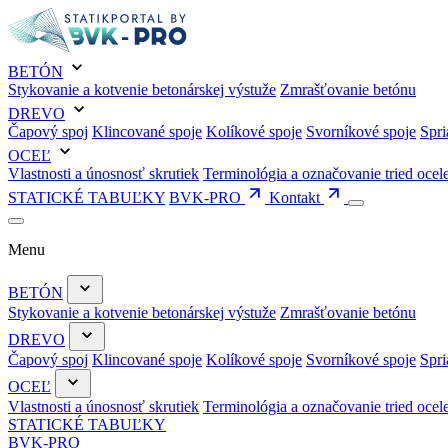
BETÓN
Stykovanie a kotvenie betonárskej výstuže
Zmrašťovanie betónu
DREVO
Čapový spoj
Klincované spoje
Kolíkové spoje
Svorníkové spoje
Spri
OCEĽ
Vlastnosti a únosnosť skrutiek
Terminológia a označovanie tried ocel
STATICKÉ TABUĽKY
BVK-PRO
Kontakt
Menu
BETÓN
Stykovanie a kotvenie betonárskej výstuže
Zmrašťovanie betónu
DREVO
Čapový spoj
Klincované spoje
Kolíkové spoje
Svorníkové spoje
Spri
OCEĽ
Vlastnosti a únosnosť skrutiek
Terminológia a označovanie tried ocel
STATICKÉ TABUĽKY
BVK-PRO