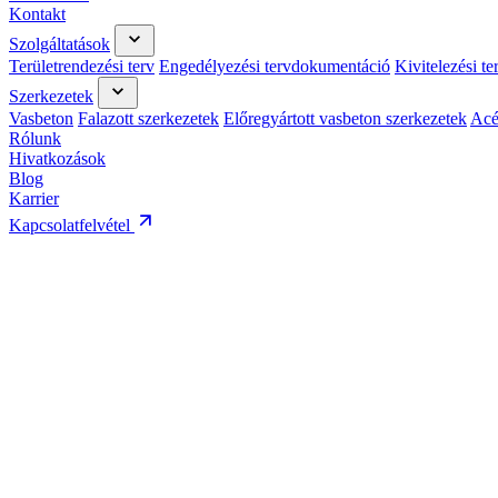
Kontakt
Szolgáltatások
Területrendezési terv
Engedélyezési tervdokumentáció
Kivitelezési t
Szerkezetek
Vasbeton
Falazott szerkezetek
Előregyártott vasbeton szerkezetek
Acé
Rólunk
Hivatkozások
Blog
Karrier
Kapcsolatfelvétel