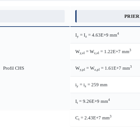
PRIE
4
I
= I
= 4.63E+9 mm
y
z
3
W
= W
= 1.22E+7 mm
y,el
z,el
3
W
= W
= 1.61E+7 mm
y,pl
z,pl
i
= i
= 259 mm
y
z
4
I
= 9.26E+9 mm
t
3
C
= 2.43E+7 mm
t