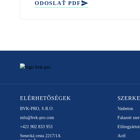
ODOSLAŤ PDF
ELÉRHETŐSÉGEK
SZERK
BVK-PRO, S.R.O.
Vasbeton
info@bvk-pro.com
Falazott sze
+421 902 833 953
Előregyártot
Senecká cesta 2217/1A
Acél