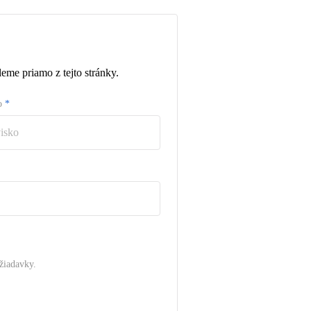
eme priamo z tejto stránky.
ko
*
žiadavky.
.