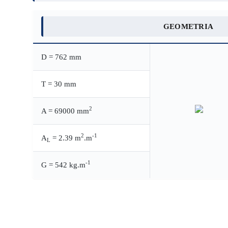
GEOMETRIA
D = 762 mm
T = 30 mm
2
A = 69000 mm
2
-1
A
= 2.39 m
.m
L
-1
G = 542 kg.m