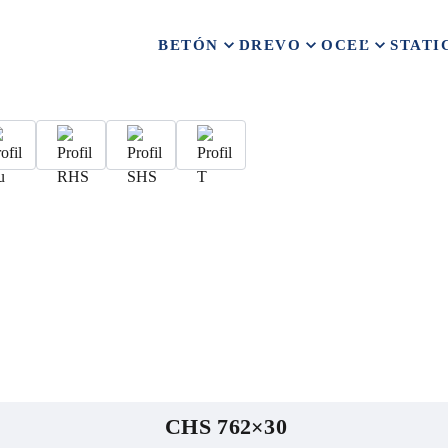
BETÓN
DREVO
OCEĽ
STATI
CHS 762×30