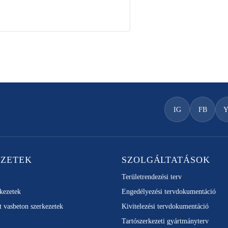
IG
FB
EZETEK
SZOLGÁLTATÁSOK
Területrendezési terv
rkezetek
Engedélyezési tervdokumentáció
t vasbeton szerkezetek
Kivitelezési tervdokumentáció
Tartószerkezeti gyártmányterv