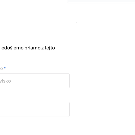
m odošleme priamo z tejto
ko
*