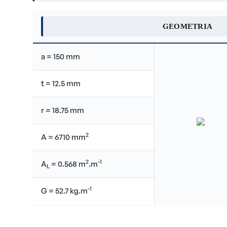
GEOMETRIA
a = 150 mm
t = 12.5 mm
r = 18.75 mm
2
A = 6710 mm
2
-1
A
= 0.568 m
.m
L
-1
G = 52.7 kg.m