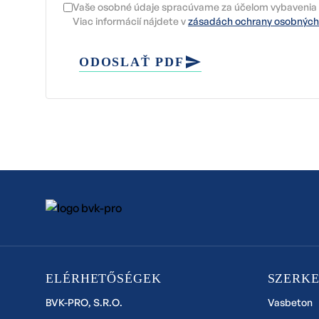
Vaše osobné údaje spracúvame za účelom vybavenia 
Viac informácií nájdete v
zásadách ochrany osobných
ODOSLAŤ PDF
ELÉRHETŐSÉGEK
SZERK
BVK-PRO, S.R.O.
Vasbeton