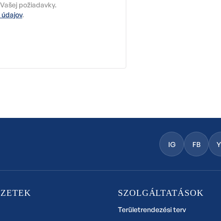
Vašej požiadavky.
 údajov
.
IG
FB
EZETEK
SZOLGÁLTATÁSOK
Területrendezési terv