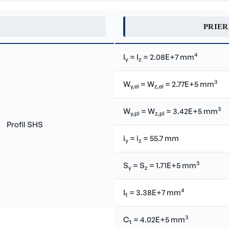
PRIE
4
I
= I
= 2.08E+7 mm
y
z
3
W
= W
= 2.77E+5 mm
y,el
z,el
3
W
= W
= 3.42E+5 mm
y,pl
z,pl
i
= i
= 55.7 mm
y
z
3
S
= S
= 1.71E+5 mm
y
z
4
I
= 3.38E+7 mm
t
3
C
= 4.02E+5 mm
t