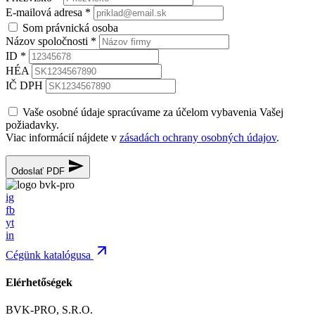
E-mailová adresa
*
Som právnická osoba
Názov spoločnosti
*
ID
*
HÉA
IČ DPH
Vaše osobné údaje spracúvame za účelom vybavenia Vašej
požiadavky.
Viac informácií nájdete v
zásadách ochrany osobných údajov
.
Odoslať PDF
ig
fb
yt
in
Cégünk katalógusa
Elérhetőségek
BVK-PRO, S.R.O.