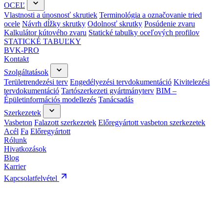
OCEĽ
Vlastnosti a únosnosť skrutiek
Terminológia a označovanie tried
ocele
Návrh dĺžky skrutky
Odolnosť skrutky
Posúdenie zvaru
Kalkulátor kútového zvaru
Statické tabulky oceľových profilov
STATICKÉ TABUĽKY
BVK-PRO
Kontakt
Szolgáltatások
Területrendezési terv
Engedélyezési tervdokumentáció
Kivitelezési
tervdokumentáció
Tartószerkezeti gyártmányterv
BIM –
Épületinformációs modellezés
Tanácsadás
Szerkezetek
Vasbeton
Falazott szerkezetek
Előregyártott vasbeton szerkezetek
Acél
Fa
Előregyártott
Rólunk
Hivatkozások
Blog
Karrier
Kapcsolatfelvétel