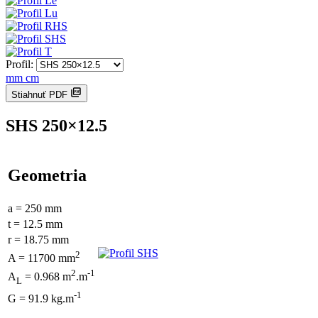
Profil:
mm
cm
Stiahnuť PDF
SHS 250×12.5
Geometria
a = 250 mm
t = 12.5 mm
r = 18.75 mm
2
A = 11700 mm
2
-1
A
= 0.968 m
.m
L
-1
G = 91.9 kg.m