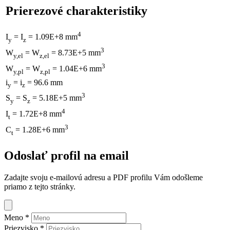
Prierezové charakteristiky
4
I
= I
= 1.09E+8 mm
y
z
3
W
= W
= 8.73E+5 mm
y,el
z,el
3
W
= W
= 1.04E+6 mm
y,pl
z,pl
i
= i
= 96.6 mm
y
z
3
S
= S
= 5.18E+5 mm
y
z
4
I
= 1.72E+8 mm
t
3
C
= 1.28E+6 mm
t
Odoslať profil na email
Zadajte svoju e-mailovú adresu a PDF profilu Vám odošleme
priamo z tejto stránky.
Meno
*
Priezvisko
*