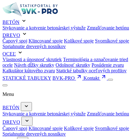
BETÓN
Stykovanie a kotvenie betonárskej výstuže
Zmrašťovanie betónu
DREVO
Čapový spoj
Klincované spoje
Kolíkové spoje
Svorníkové spoje
Spriahnutie drevených nosníkov
OCEĽ
Vlastnosti a únosnosť skrutiek
Terminológia a označovanie tried
ocele
Návrh dĺžky skrutky
Odolnosť skrutky
Posúdenie zvaru
Kalkulátor kútového zvaru
Statické tabulky oceľových profilov
STATICKÉ TABUĽKY
BVK-PRO
Kontakt
Menu
BETÓN
Stykovanie a kotvenie betonárskej výstuže
Zmrašťovanie betónu
DREVO
Čapový spoj
Klincované spoje
Kolíkové spoje
Svorníkové spoje
Spriahnutie drevených nosníkov