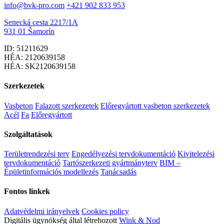
info@bvk-pro.com
+421 902 833 953
Senecká cesta 2217/1A
931 01 Šamorín
ID: 51211629
HÉA: 2120639158
HÉA: SK2120639158
Szerkezetek
Vasbeton
Falazott szerkezetek
Előregyártott vasbeton szerkezetek
Acél
Fa
Előregyártott
Szolgáltatások
Területrendezési terv
Engedélyezési tervdokumentáció
Kivitelezési
tervdokumentáció
Tartószerkezeti gyártmányterv
BIM –
Épületinformációs modellezés
Tanácsadás
Fontos linkek
Adatvédelmi irányelvek
Cookies policy
Digitális ügynökség által létrehozott
Wink & Nod