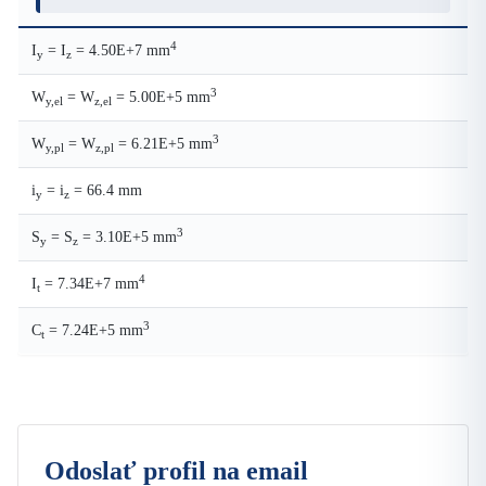
4
I
= I
= 4.50E+7 mm
y
z
3
W
= W
= 5.00E+5 mm
y,el
z,el
3
W
= W
= 6.21E+5 mm
y,pl
z,pl
i
= i
= 66.4 mm
y
z
3
S
= S
= 3.10E+5 mm
y
z
4
I
= 7.34E+7 mm
t
3
C
= 7.24E+5 mm
t
Odoslať profil na email