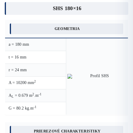
SHS 180×16
GEOMETRIA
a = 180 mm
t = 16 mm
r = 24 mm
2
A = 10200 mm
2
-1
A
= 0.679 m
.m
L
-1
G = 80.2 kg.m
PRIEREZOVÉ CHARAKTERISTIKY