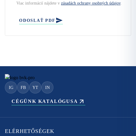
Viac informácií nájdete v
zásadách ochrany osobných údajov
.
ODOSLAŤ PDF
IG
FB
YT
IN
CÉGÜNK KATALÓGUSA
ELÉRHETŐSÉGEK