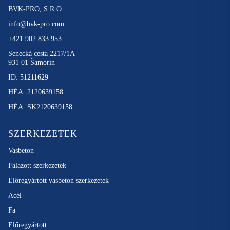
BVK-PRO, S.R.O.
info@bvk-pro.com
+421 902 833 953
Senecká cesta 2217/1A
931 01 Šamorín
ID: 51211629
HÉA: 2120639158
HÉA: SK2120639158
SZERKEZETEK
Vasbeton
Falazott szerkezetek
Előregyártott vasbeton szerkezetek
Acél
Fa
Előregyártott