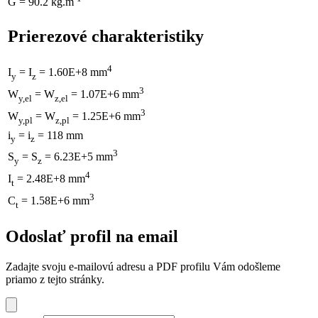
G = 90.2 kg.m
Prierezové charakteristiky
4
I
= I
= 1.60E+8 mm
y
z
3
W
= W
= 1.07E+6 mm
y,el
z,el
3
W
= W
= 1.25E+6 mm
y,pl
z,pl
i
= i
= 118 mm
y
z
3
S
= S
= 6.23E+5 mm
y
z
4
I
= 2.48E+8 mm
t
3
C
= 1.58E+6 mm
t
Odoslať profil na email
Zadajte svoju e-mailovú adresu a PDF profilu Vám odošleme
priamo z tejto stránky.