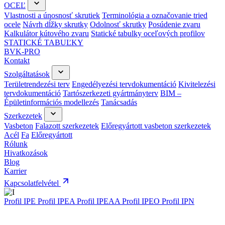
OCEĽ
Vlastnosti a únosnosť skrutiek
Terminológia a označovanie tried
ocele
Návrh dĺžky skrutky
Odolnosť skrutky
Posúdenie zvaru
Kalkulátor kútového zvaru
Statické tabulky oceľových profilov
STATICKÉ TABUĽKY
BVK-PRO
Kontakt
Szolgáltatások
Területrendezési terv
Engedélyezési tervdokumentáció
Kivitelezési
tervdokumentáció
Tartószerkezeti gyártmányterv
BIM –
Épületinformációs modellezés
Tanácsadás
Szerkezetek
Vasbeton
Falazott szerkezetek
Előregyártott vasbeton szerkezetek
Acél
Fa
Előregyártott
Rólunk
Hivatkozások
Blog
Karrier
Kapcsolatfelvétel
Profil IPE
Profil IPEA
Profil IPEAA
Profil IPEO
Profil IPN