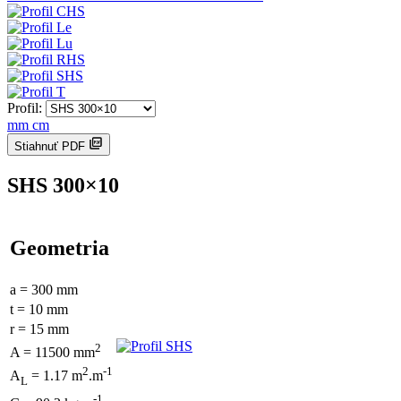
Profil:
mm
cm
Stiahnuť PDF
SHS 300×10
Geometria
a = 300 mm
t = 10 mm
r = 15 mm
2
A = 11500 mm
2
-1
A
= 1.17 m
.m
L
-1