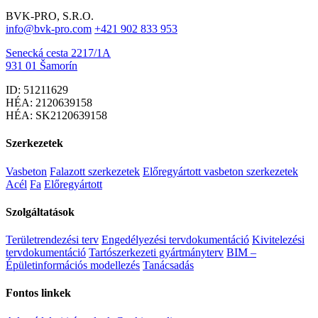
BVK-PRO, S.R.O.
info@bvk-pro.com
+421 902 833 953
Senecká cesta 2217/1A
931 01 Šamorín
ID: 51211629
HÉA: 2120639158
HÉA: SK2120639158
Szerkezetek
Vasbeton
Falazott szerkezetek
Előregyártott vasbeton szerkezetek
Acél
Fa
Előregyártott
Szolgáltatások
Területrendezési terv
Engedélyezési tervdokumentáció
Kivitelezési
tervdokumentáció
Tartószerkezeti gyártmányterv
BIM –
Épületinformációs modellezés
Tanácsadás
Fontos linkek