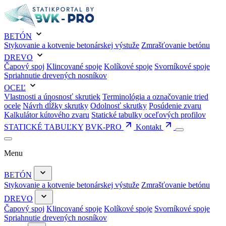
BETÓN
Stykovanie a kotvenie betonárskej výstuže
Zmrašťovanie betónu
DREVO
Čapový spoj
Klincované spoje
Kolíkové spoje
Svorníkové spoje
Spriahnutie drevených nosníkov
OCEĽ
Vlastnosti a únosnosť skrutiek
Terminológia a označovanie tried
ocele
Návrh dĺžky skrutky
Odolnosť skrutky
Posúdenie zvaru
Kalkulátor kútového zvaru
Statické tabulky oceľových profilov
STATICKÉ TABUĽKY
BVK-PRO
Kontakt
Menu
BETÓN
Stykovanie a kotvenie betonárskej výstuže
Zmrašťovanie betónu
DREVO
Čapový spoj
Klincované spoje
Kolíkové spoje
Svorníkové spoje
Spriahnutie drevených nosníkov