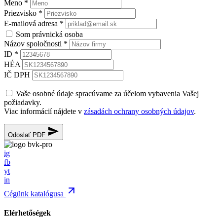
Meno
*
Priezvisko
*
E-mailová adresa
*
Som právnická osoba
Názov spoločnosti
*
ID
*
HÉA
IČ DPH
Vaše osobné údaje spracúvame za účelom vybavenia Vašej
požiadavky.
Viac informácií nájdete v
zásadách ochrany osobných údajov
.
Odoslať PDF
ig
fb
yt
in
Cégünk katalógusa
Elérhetőségek