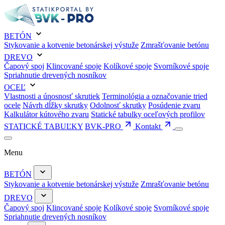
BETÓN
Stykovanie a kotvenie betonárskej výstuže
Zmrašťovanie betónu
DREVO
Čapový spoj
Klincované spoje
Kolíkové spoje
Svorníkové spoje
Spriahnutie drevených nosníkov
OCEĽ
Vlastnosti a únosnosť skrutiek
Terminológia a označovanie tried
ocele
Návrh dĺžky skrutky
Odolnosť skrutky
Posúdenie zvaru
Kalkulátor kútového zvaru
Statické tabulky oceľových profilov
STATICKÉ TABUĽKY
BVK-PRO
Kontakt
Menu
BETÓN
Stykovanie a kotvenie betonárskej výstuže
Zmrašťovanie betónu
DREVO
Čapový spoj
Klincované spoje
Kolíkové spoje
Svorníkové spoje
Spriahnutie drevených nosníkov