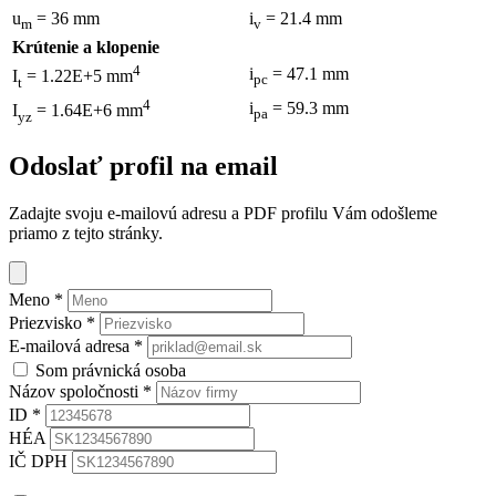
u
= 36 mm
i
= 21.4 mm
m
v
Krútenie a klopenie
4
i
= 47.1 mm
I
= 1.22E+5 mm
pc
t
4
i
= 59.3 mm
I
= 1.64E+6 mm
pa
yz
Odoslať profil na email
Zadajte svoju e-mailovú adresu a PDF profilu Vám odošleme
priamo z tejto stránky.
Meno
*
Priezvisko
*
E-mailová adresa
*
Som právnická osoba
Názov spoločnosti
*
ID
*
HÉA
IČ DPH