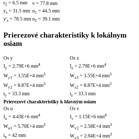
r
= 6.5 mm
v = 77.8 mm
2
y
= 31.5 mm
u
= 44.5 mm
s
1
y'
= 78.5 mm
u
= 39.1 mm
s
2
Prierezové charakteristiky k lokálnym
osiam
Os y
Os z
4
4
I
= 2.79E+6 mm
I
= 2.79E+6 mm
y
z
3
3
W
= 3.55E+4 mm
W
= 3.55E+4 mm
y1
z3
3
3
W
= 8.87E+4 mm
W
= 8.87E+4 mm
y2
z2
i
= 33.3 mm
i
= 33.3 mm
y
z
Prierezové charakteristiky k hlavným osiam
Os u
Os v
4
4
I
= 4.43E+6 mm
I
= 1.15E+6 mm
u
v
3
3
W
= 5.70E+4 mm
W
= 2.58E+4 mm
u1
v2
3
i
= 42 mm
W
= 2.94E+4 mm
u
v3