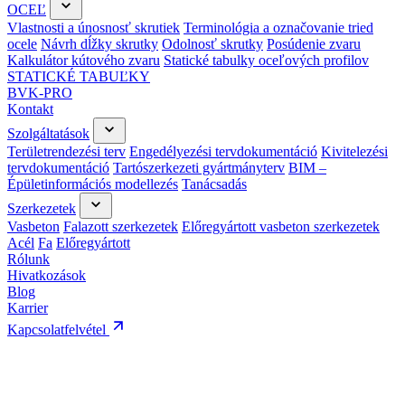
OCEĽ
Vlastnosti a únosnosť skrutiek
Terminológia a označovanie tried
ocele
Návrh dĺžky skrutky
Odolnosť skrutky
Posúdenie zvaru
Kalkulátor kútového zvaru
Statické tabulky oceľových profilov
STATICKÉ TABUĽKY
BVK-PRO
Kontakt
Szolgáltatások
Területrendezési terv
Engedélyezési tervdokumentáció
Kivitelezési
tervdokumentáció
Tartószerkezeti gyártmányterv
BIM –
Épületinformációs modellezés
Tanácsadás
Szerkezetek
Vasbeton
Falazott szerkezetek
Előregyártott vasbeton szerkezetek
Acél
Fa
Előregyártott
Rólunk
Hivatkozások
Blog
Karrier
Kapcsolatfelvétel