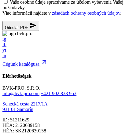
Vaše osobné údaje spracúvame za účelom vybavenia Vašej
požiadavky.
Viac informácií nájdete v
zásadách ochrany osobných údajov
.
Odoslať PDF
ig
fb
yt
in
Cégünk katalógusa
Elérhetőségek
BVK-PRO, S.R.O.
info@bvk-pro.com
+421 902 833 953
Senecká cesta 2217/1A
931 01 Šamorín
ID: 51211629
HÉA: 2120639158
HÉA: SK2120639158