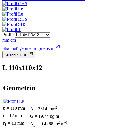
Profil:
mm
cm
Stiahnuť geometriu prierezu
Stiahnuť PDF
L 110x110x12
Geometria
2
b = 110 mm
A = 2514 mm
-1
t = 12 mm
G = 19.74 kg.m
2
-1
r
= 13 mm
A
= 0.4288 m
.m
1
L