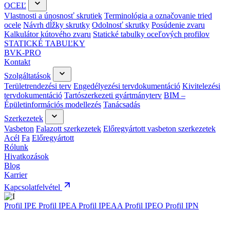
OCEĽ
Vlastnosti a únosnosť skrutiek
Terminológia a označovanie tried
ocele
Návrh dĺžky skrutky
Odolnosť skrutky
Posúdenie zvaru
Kalkulátor kútového zvaru
Statické tabulky oceľových profilov
STATICKÉ TABUĽKY
BVK-PRO
Kontakt
Szolgáltatások
Területrendezési terv
Engedélyezési tervdokumentáció
Kivitelezési
tervdokumentáció
Tartószerkezeti gyártmányterv
BIM –
Épületinformációs modellezés
Tanácsadás
Szerkezetek
Vasbeton
Falazott szerkezetek
Előregyártott vasbeton szerkezetek
Acél
Fa
Előregyártott
Rólunk
Hivatkozások
Blog
Karrier
Kapcsolatfelvétel
Profil IPE
Profil IPEA
Profil IPEAA
Profil IPEO
Profil IPN