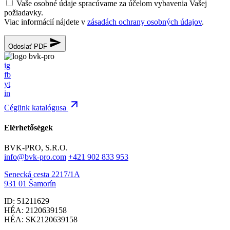
Vaše osobné údaje spracúvame za účelom vybavenia Vašej
požiadavky.
Viac informácií nájdete v
zásadách ochrany osobných údajov
.
Odoslať PDF
ig
fb
yt
in
Cégünk katalógusa
Elérhetőségek
BVK-PRO, S.R.O.
info@bvk-pro.com
+421 902 833 953
Senecká cesta 2217/1A
931 01 Šamorín
ID: 51211629
HÉA: 2120639158
HÉA: SK2120639158