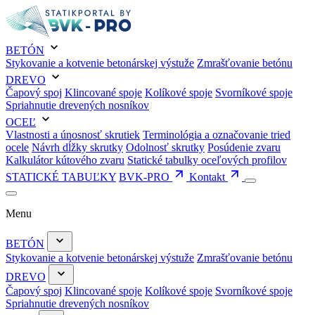
BETÓN
Stykovanie a kotvenie betonárskej výstuže
Zmrašťovanie betónu
DREVO
Čapový spoj
Klincované spoje
Kolíkové spoje
Svorníkové spoje
Spriahnutie drevených nosníkov
OCEĽ
Vlastnosti a únosnosť skrutiek
Terminológia a označovanie tried
ocele
Návrh dĺžky skrutky
Odolnosť skrutky
Posúdenie zvaru
Kalkulátor kútového zvaru
Statické tabulky oceľových profilov
STATICKÉ TABUĽKY
BVK-PRO
Kontakt
Menu
BETÓN
Stykovanie a kotvenie betonárskej výstuže
Zmrašťovanie betónu
DREVO
Čapový spoj
Klincované spoje
Kolíkové spoje
Svorníkové spoje
Spriahnutie drevených nosníkov