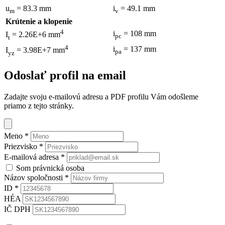
u
= 83.3 mm
i
= 49.1 mm
m
v
Krútenie a klopenie
4
i
= 108 mm
I
= 2.26E+6 mm
pc
t
4
i
= 137 mm
I
= 3.98E+7 mm
pa
yz
Odoslať profil na email
Zadajte svoju e-mailovú adresu a PDF profilu Vám odošleme
priamo z tejto stránky.
Meno
*
Priezvisko
*
E-mailová adresa
*
Som právnická osoba
Názov spoločnosti
*
ID
*
HÉA
IČ DPH