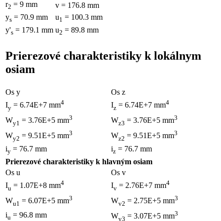
r
= 9 mm
v = 176.8 mm
2
y
= 70.9 mm
u
= 100.3 mm
s
1
y'
= 179.1 mm
u
= 89.8 mm
s
2
Prierezové charakteristiky k lokálnym
osiam
Os y
Os z
4
4
I
= 6.74E+7 mm
I
= 6.74E+7 mm
y
z
3
3
W
= 3.76E+5 mm
W
= 3.76E+5 mm
y1
z3
3
3
W
= 9.51E+5 mm
W
= 9.51E+5 mm
y2
z2
i
= 76.7 mm
i
= 76.7 mm
y
z
Prierezové charakteristiky k hlavným osiam
Os u
Os v
4
4
I
= 1.07E+8 mm
I
= 2.76E+7 mm
u
v
3
3
W
= 6.07E+5 mm
W
= 2.75E+5 mm
u1
v2
3
i
= 96.8 mm
W
= 3.07E+5 mm
u
v3