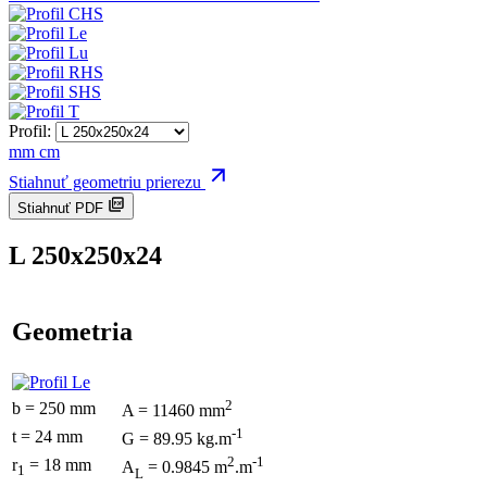
Profil:
mm
cm
Stiahnuť geometriu prierezu
Stiahnuť PDF
L 250x250x24
Geometria
2
b = 250 mm
A = 11460 mm
-1
t = 24 mm
G = 89.95 kg.m
2
-1
r
= 18 mm
A
= 0.9845 m
.m
1
L