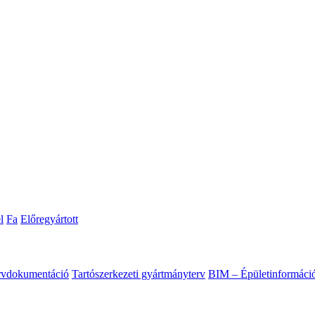
l
Fa
Előregyártott
ervdokumentáció
Tartószerkezeti gyártmányterv
BIM – Épületinformáci