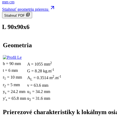
mm
cm
Stiahnuť geometriu prierezu
Stiahnuť PDF
L 90x90x6
Geometria
2
b = 90 mm
A = 1055 mm
-1
t = 6 mm
G = 8.28 kg.m
2
-1
r
= 10 mm
A
= 0.3514 m
.m
1
L
r
= 5 mm
v = 63.6 mm
2
y
= 24.2 mm
u
= 34.2 mm
s
1
y'
= 65.8 mm
u
= 31.6 mm
s
2
Prierezové charakteristiky k lokálnym os