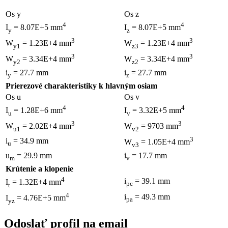
Os y
Os z
4
4
I
= 8.07E+5 mm
I
= 8.07E+5 mm
y
z
3
3
W
= 1.23E+4 mm
W
= 1.23E+4 mm
y1
z3
3
3
W
= 3.34E+4 mm
W
= 3.34E+4 mm
y2
z2
i
= 27.7 mm
i
= 27.7 mm
y
z
Prierezové charakteristiky k hlavným osiam
Os u
Os v
4
4
I
= 1.28E+6 mm
I
= 3.32E+5 mm
u
v
3
3
W
= 2.02E+4 mm
W
= 9703 mm
u1
v2
3
i
= 34.9 mm
W
= 1.05E+4 mm
u
v3
u
= 29.9 mm
i
= 17.7 mm
m
v
Krútenie a klopenie
4
i
= 39.1 mm
I
= 1.32E+4 mm
pc
t
4
i
= 49.3 mm
I
= 4.76E+5 mm
pa
yz
Odoslať profil na email