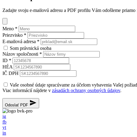
Zadajte svoju e-mailovú adresu a PDF profilu Vám odošleme priamo z 
Meno
*
Priezvisko
*
E-mailová adresa
*
Som právnická osoba
Názov spoločnosti
*
ID
*
HÉA
IČ DPH
Vaše osobné údaje spracúvame za účelom vybavenia Vašej požia
Viac informácií nájdete v
zásadách ochrany osobných údajov
.
Odoslať PDF
ig
fb
yt
in