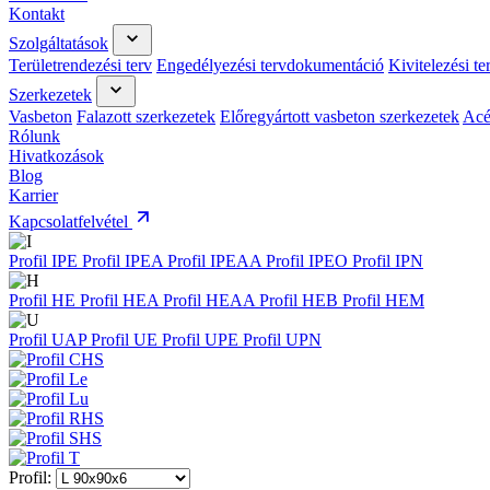
Kontakt
Szolgáltatások
Területrendezési terv
Engedélyezési tervdokumentáció
Kivitelezési t
Szerkezetek
Vasbeton
Falazott szerkezetek
Előregyártott vasbeton szerkezetek
Acé
Rólunk
Hivatkozások
Blog
Karrier
Kapcsolatfelvétel
Profil IPE
Profil IPEA
Profil IPEAA
Profil IPEO
Profil IPN
Profil HE
Profil HEA
Profil HEAA
Profil HEB
Profil HEM
Profil UAP
Profil UE
Profil UPE
Profil UPN
Profil: