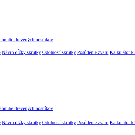
ahnutie drevených nosníkov
e
Návrh dĺžky skrutky
Odolnosť skrutky
Posúdenie zvaru
Kalkulátor k
ahnutie drevených nosníkov
e
Návrh dĺžky skrutky
Odolnosť skrutky
Posúdenie zvaru
Kalkulátor k