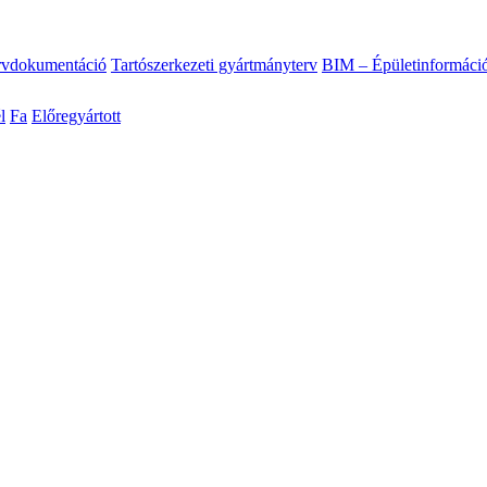
ervdokumentáció
Tartószerkezeti gyártmányterv
BIM – Épületinformáci
l
Fa
Előregyártott