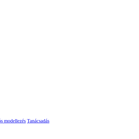
ós modellezés
Tanácsadás