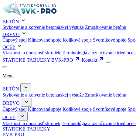
BETÓN
Stykovanie a kotvenie betonárskej výstuže
Zmrašťovanie betónu
DREVO
Čapový spoj
Klincované spoje
Kolíkové spoje
Svorníkové spoje
Spri
OCEĽ
Vlastnosti a únosnosť skrutiek
Terminológia a označovanie tried ocel
STATICKÉ TABUĽKY
BVK-PRO
Kontakt
Menu
BETÓN
Stykovanie a kotvenie betonárskej výstuže
Zmrašťovanie betónu
DREVO
Čapový spoj
Klincované spoje
Kolíkové spoje
Svorníkové spoje
Spri
OCEĽ
Vlastnosti a únosnosť skrutiek
Terminológia a označovanie tried ocel
STATICKÉ TABUĽKY
BVK-PRO