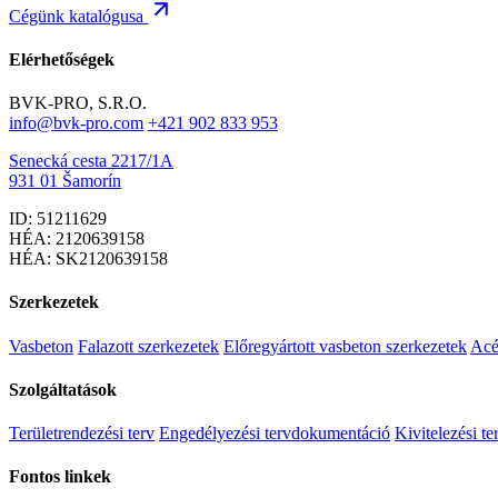
Cégünk katalógusa
Elérhetőségek
BVK-PRO, S.R.O.
info@bvk-pro.com
+421 902 833 953
Senecká cesta 2217/1A
931 01 Šamorín
ID: 51211629
HÉA: 2120639158
HÉA: SK2120639158
Szerkezetek
Vasbeton
Falazott szerkezetek
Előregyártott vasbeton szerkezetek
Acé
Szolgáltatások
Területrendezési terv
Engedélyezési tervdokumentáció
Kivitelezési t
Fontos linkek