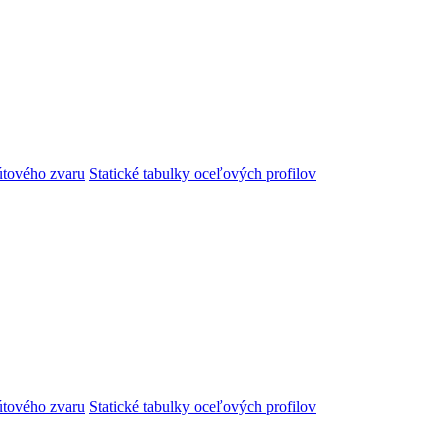
útového zvaru
Statické tabulky oceľových profilov
útového zvaru
Statické tabulky oceľových profilov