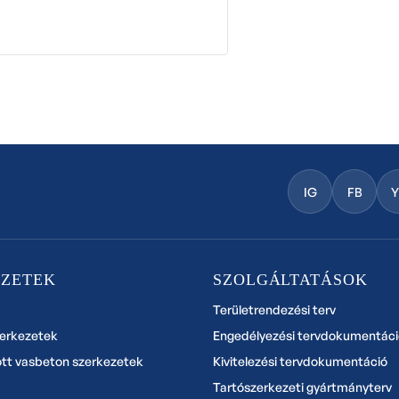
IG
FB
EZETEK
SZOLGÁLTATÁSOK
Területrendezési terv
zerkezetek
Engedélyezési tervdokumentáci
ott vasbeton szerkezetek
Kivitelezési tervdokumentáció
Tartószerkezeti gyártmányterv