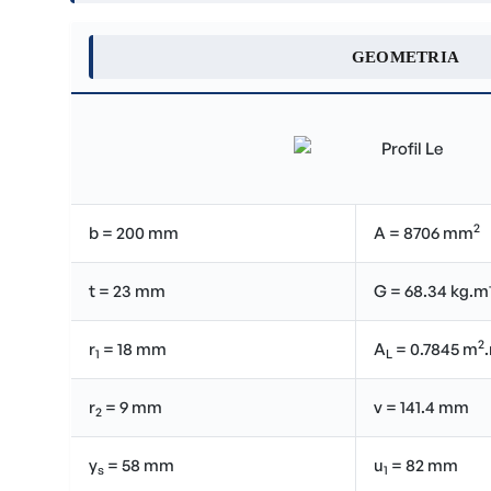
GEOMETRIA
2
b = 200 mm
A = 8706 mm
t = 23 mm
G = 68.34 kg.m
2
r
= 18 mm
A
= 0.7845 m
1
L
r
= 9 mm
v = 141.4 mm
2
y
= 58 mm
u
= 82 mm
s
1