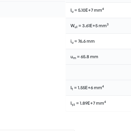
4
I
= 5.10E+7 mm
u
3
W
= 3.61E+5 mm
u1
i
= 76.6 mm
u
u
= 65.8 mm
m
4
I
= 1.55E+6 mm
t
4
I
= 1.89E+7 mm
yz