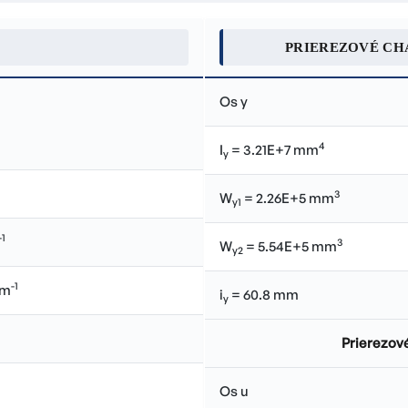
PRIEREZOVÉ CH
Os y
4
I
= 3.21E+7 mm
y
3
W
= 2.26E+5 mm
y1
-1
3
W
= 5.54E+5 mm
y2
-1
.m
i
= 60.8 mm
y
Prierezové
Os u