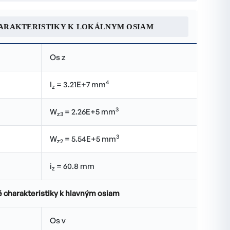
ARAKTERISTIKY K LOKÁLNYM OSIAM
Os z
4
I
= 3.21E+7 mm
z
3
W
= 2.26E+5 mm
z3
3
W
= 5.54E+5 mm
z2
i
= 60.8 mm
z
 charakteristiky k hlavným osiam
Os v