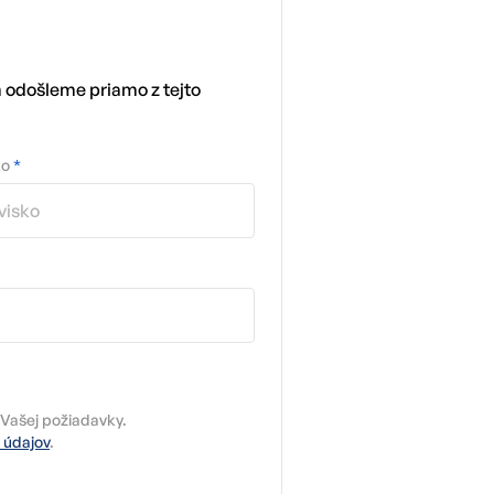
m odošleme priamo z tejto
ko
*
Vašej požiadavky.
 údajov
.