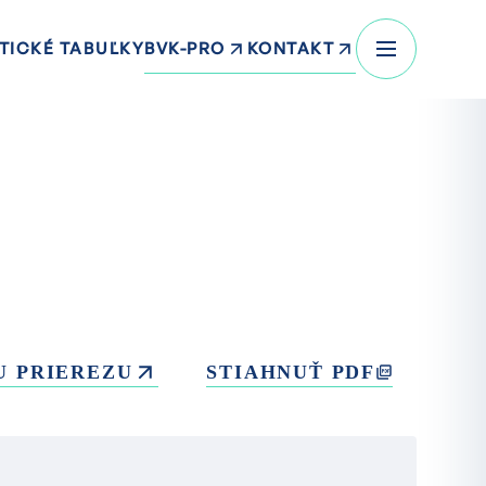
BVK-PRO
KONTAKT
TICKÉ TABUĽKY
U PRIEREZU
STIAHNUŤ PDF