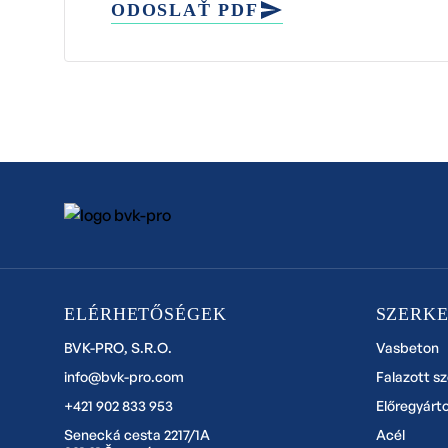
ODOSLAŤ PDF
ELÉRHETŐSÉGEK
SZERK
BVK-PRO, S.R.O.
Vasbeton
info@bvk-pro.com
Falazott s
+421 902 833 953
Előregyárt
Senecká cesta 2217/1A
Acél