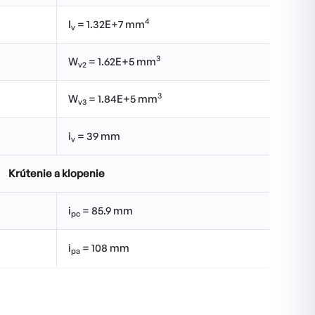
4
I
= 1.32E+7 mm
v
3
W
= 1.62E+5 mm
v2
3
W
= 1.84E+5 mm
v3
i
= 39 mm
v
Krútenie a klopenie
i
= 85.9 mm
pc
i
= 108 mm
pa