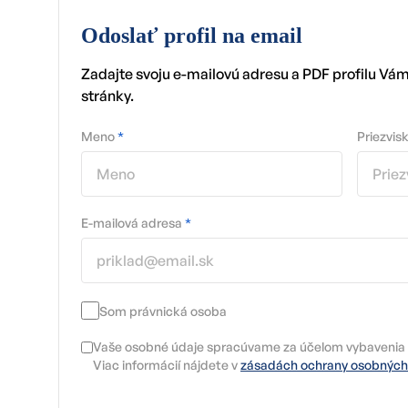
Odoslať profil na email
Zadajte svoju e-mailovú adresu a PDF profilu Vá
stránky.
Meno
*
Priezvis
E-mailová adresa
*
Som právnická osoba
Vaše osobné údaje spracúvame za účelom vybavenia 
Viac informácií nájdete v
zásadách ochrany osobných