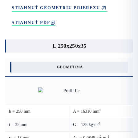
STIAHNUŤ GEOMETRIU PRIEREZU
STIAHNUŤ PDF
L 250x250x35
GEOMETRIA
2
b = 250 mm
A = 16310 mm
-1
t = 35 mm
G = 128 kg.m
2
-1
r
= 18 mm
A
= 0.9845 m
.m