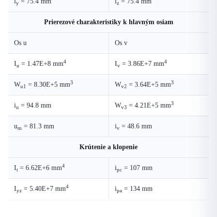
i
= 75.4 mm
i
= 75.4 mm
y
z
Prierezové charakteristiky k hlavným osiam
Os u
Os v
4
4
I
= 1.47E+8 mm
I
= 3.86E+7 mm
u
v
3
3
W
= 8.30E+5 mm
W
= 3.64E+5 mm
u1
v2
3
i
= 94.8 mm
W
= 4.21E+5 mm
u
v3
u
= 81.3 mm
i
= 48.6 mm
m
v
Krútenie a klopenie
4
I
= 6.62E+6 mm
i
= 107 mm
t
pc
4
I
= 5.40E+7 mm
i
= 134 mm
yz
pa