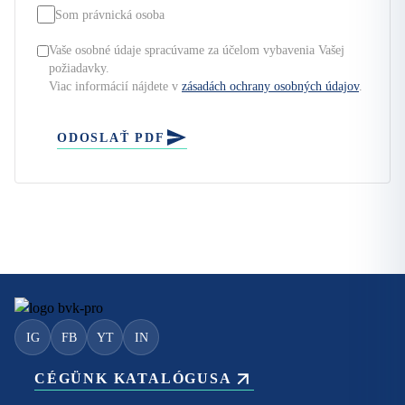
Som právnická osoba
Vaše osobné údaje spracúvame za účelom vybavenia Vašej
požiadavky.
Viac informácií nájdete v
zásadách ochrany osobných údajov
.
ODOSLAŤ PDF
IG
FB
YT
IN
CÉGÜNK KATALÓGUSA