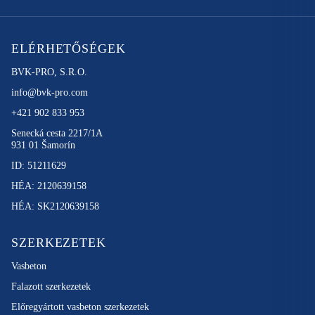
ELÉRHETŐSÉGEK
BVK-PRO, S.R.O.
info@bvk-pro.com
+421 902 833 953
Senecká cesta 2217/1A
931 01 Šamorín
ID: 51211629
HÉA: 2120639158
HÉA: SK2120639158
SZERKEZETEK
Vasbeton
Falazott szerkezetek
Előregyártott vasbeton szerkezetek