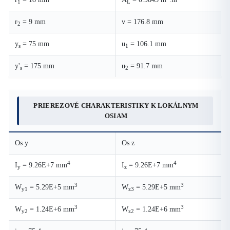
1
L
r
= 9 mm
v = 176.8 mm
2
y
= 75 mm
u
= 106.1 mm
s
1
y'
= 175 mm
u
= 91.7 mm
s
2
PRIEREZOVÉ CHARAKTERISTIKY K LOKÁLNYM
OSIAM
Os y
Os z
4
4
I
= 9.26E+7 mm
I
= 9.26E+7 mm
y
z
3
3
W
= 5.29E+5 mm
W
= 5.29E+5 mm
y1
z3
3
3
W
= 1.24E+6 mm
W
= 1.24E+6 mm
y2
z2