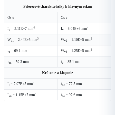
Prierezové charakteristiky k hlavným osiam
Os u
Os v
4
4
I
= 3.11E+7 mm
I
= 8.04E+6 mm
u
v
3
3
W
= 2.44E+5 mm
W
= 1.10E+5 mm
u1
v2
3
i
= 69.1 mm
W
= 1.25E+5 mm
u
v3
u
= 59.3 mm
i
= 35.1 mm
m
v
Krútenie a klopenie
4
I
= 7.97E+5 mm
i
= 77.5 mm
t
pc
4
I
= 1.15E+7 mm
i
= 97.6 mm
yz
pa