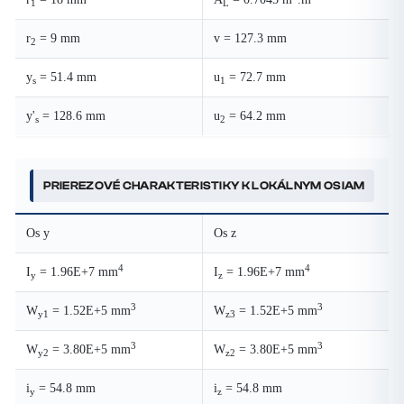
1
L
r
= 9 mm
v = 127.3 mm
2
y
= 51.4 mm
u
= 72.7 mm
s
1
y'
= 128.6 mm
u
= 64.2 mm
s
2
PRIEREZOVÉ CHARAKTERISTIKY K LOKÁLNYM OSIAM
Os y
Os z
4
4
I
= 1.96E+7 mm
I
= 1.96E+7 mm
y
z
3
3
W
= 1.52E+5 mm
W
= 1.52E+5 mm
y1
z3
3
3
W
= 3.80E+5 mm
W
= 3.80E+5 mm
y2
z2
i
= 54.8 mm
i
= 54.8 mm
y
z