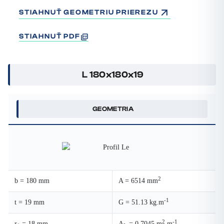
STIAHNUŤ GEOMETRIU PRIEREZU
STIAHNUŤ PDF
L 180x180x19
GEOMETRIA
2
b = 180 mm
A = 6514 mm
-1
t = 19 mm
G = 51.13 kg.m
2
-1
r
= 18 mm
A
= 0.7045 m
.m