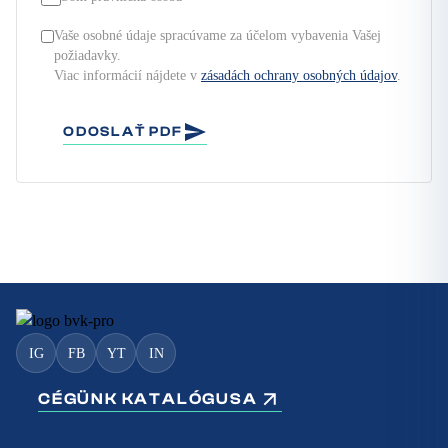
Vaše osobné údaje spracúvame za účelom vybavenia Vašej
požiadavky.
Viac informácií nájdete v
zásadách ochrany osobných údajov
.
ODOSLAŤ PDF
IG
FB
YT
IN
CÉGÜNK KATALÓGUSA