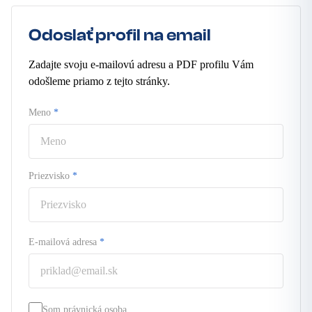
Odoslať profil na email
Zadajte svoju e-mailovú adresu a PDF profilu Vám
odošleme priamo z tejto stránky.
Meno
*
Priezvisko
*
E-mailová adresa
*
Som právnická osoba