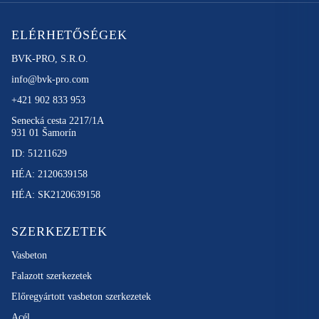
ELÉRHETŐSÉGEK
BVK-PRO, S.R.O.
info@bvk-pro.com
+421 902 833 953
Senecká cesta 2217/1A
931 01 Šamorín
ID: 51211629
HÉA: 2120639158
HÉA: SK2120639158
SZERKEZETEK
Vasbeton
Falazott szerkezetek
Előregyártott vasbeton szerkezetek
Acél