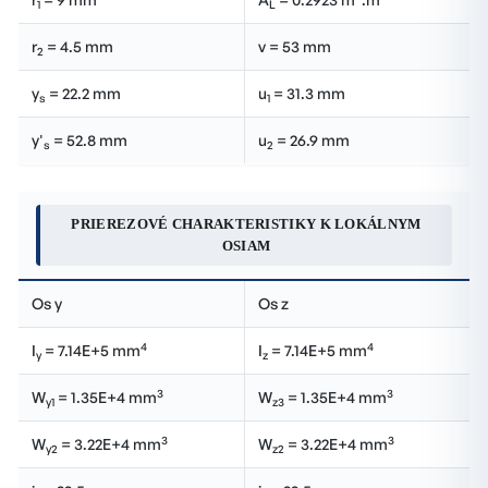
1
L
r
= 4.5 mm
v = 53 mm
2
y
= 22.2 mm
u
= 31.3 mm
s
1
y'
= 52.8 mm
u
= 26.9 mm
s
2
PRIEREZOVÉ CHARAKTERISTIKY K LOKÁLNYM
OSIAM
Os y
Os z
4
4
I
= 7.14E+5 mm
I
= 7.14E+5 mm
y
z
3
3
W
= 1.35E+4 mm
W
= 1.35E+4 mm
y1
z3
3
3
W
= 3.22E+4 mm
W
= 3.22E+4 mm
y2
z2