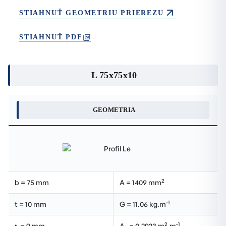
STIAHNUŤ GEOMETRIU PRIEREZU
STIAHNUŤ PDF
L 75x75x10
GEOMETRIA
2
b = 75 mm
A = 1409 mm
-1
t = 10 mm
G = 11.06 kg.m
2
-1
r
= 9 mm
A
= 0.2923 m
.m