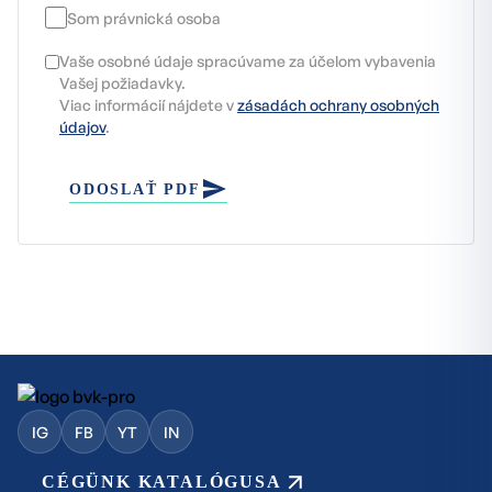
Som právnická osoba
Vaše osobné údaje spracúvame za účelom vybavenia
Vašej požiadavky.
Viac informácií nájdete v
zásadách ochrany osobných
údajov
.
ODOSLAŤ PDF
IG
FB
YT
IN
CÉGÜNK KATALÓGUSA