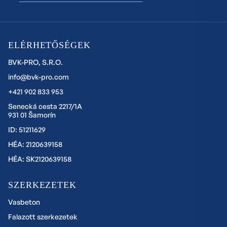
ELÉRHETŐSÉGEK
BVK-PRO, S.R.O.
info@bvk-pro.com
+421 902 833 953
Senecká cesta 2217/1A
931 01 Šamorín
ID: 51211629
HÉA: 2120639158
HÉA: SK2120639158
SZERKEZETEK
Vasbeton
Falazott szerkezetek