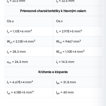
i
= 22.5 mm
i
= 22.5 mm
y
z
Prierezové charakteristiky k hlavným osiam
Os u
Os v
4
4
I
= 1.13E+6 mm
I
= 2.97E+5 mm
u
v
3
3
W
= 2.13E+4 mm
W
= 9467 mm
u1
v2
3
i
= 28.3 mm
W
= 1.10E+4 mm
u
v3
u
= 24.3 mm
i
= 14.5 mm
m
v
Krútenie a klopenie
4
I
= 4.67E+4 mm
i
= 31.8 mm
t
pc
4
I
= 4.18E+5 mm
i
= 40 mm
yz
pa