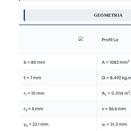
GEOMETRIA
2
b = 80 mm
A = 1082 mm
t = 7 mm
G = 8.492 kg.
2
r
= 10 mm
A
= 0.3114 m
1
L
r
= 5 mm
v = 56.6 mm
2
y
= 22.1 mm
u
= 31.3 mm
s
1