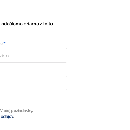
m odošleme priamo z tejto
ko
*
Vašej požiadavky.
 údajov
.