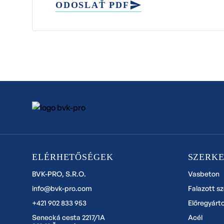
ODOSLAŤ PDF
ELÉRHETŐSÉGEK
SZERK
BVK-PRO, S.R.O.
Vasbeton
info@bvk-pro.com
Falazott s
+421 902 833 953
Előregyárt
Senecká cesta 2217/1A
Acél