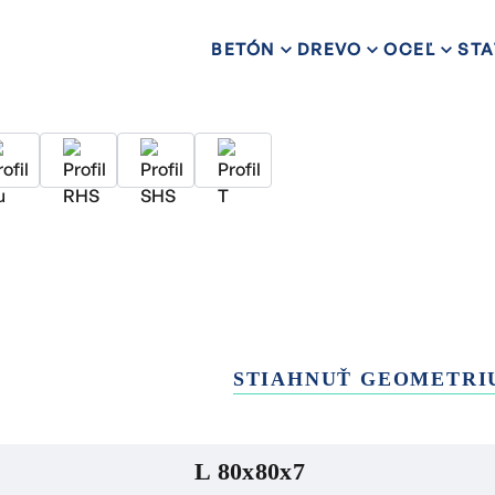
BETÓN
DREVO
OCEĽ
STA
STIAHNUŤ GEOMETRI
L 80x80x7