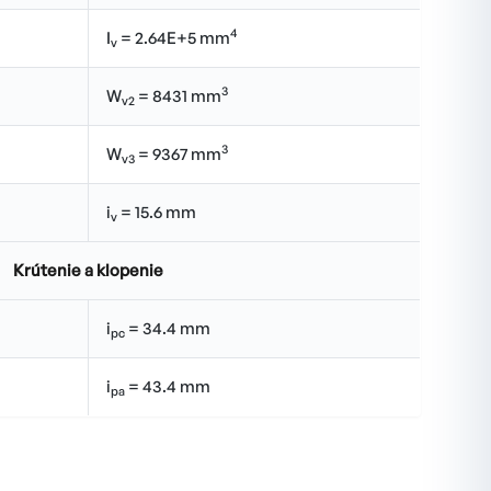
4
I
= 2.64E+5 mm
v
3
W
= 8431 mm
v2
3
W
= 9367 mm
v3
i
= 15.6 mm
v
Krútenie a klopenie
i
= 34.4 mm
pc
i
= 43.4 mm
pa