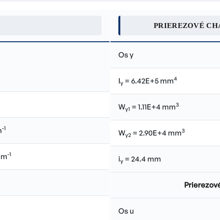
PRIEREZOVÉ CH
Os y
4
I
= 6.42E+5 mm
y
3
W
= 1.11E+4 mm
y1
-1
m
3
W
= 2.90E+4 mm
y2
-1
.m
i
= 24.4 mm
y
Prierezové
Os u