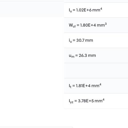
4
I
= 1.02E+6 mm
u
3
W
= 1.80E+4 mm
u1
i
= 30.7 mm
u
u
= 26.3 mm
m
4
I
= 1.81E+4 mm
t
4
I
= 3.78E+5 mm
yz