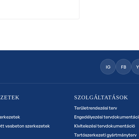
IG
FB
EZETEK
SZOLGÁLTATÁSOK
Területrendezési terv
zerkezetek
Engedélyezési tervdokumentáci
ott vasbeton szerkezetek
Kivitelezési tervdokumentáció
Tartószerkezeti gyártmányterv