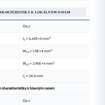
ARAKTERISTIKY K LOKÁLNYM OSIAM
Os z
4
I
= 6.42E+5 mm
z
3
W
= 1.11E+4 mm
z3
3
W
= 2.90E+4 mm
z2
i
= 24.4 mm
z
 charakteristiky k hlavným osiam
Os v