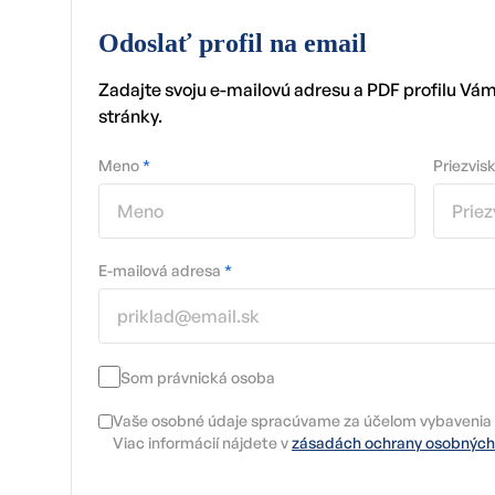
Odoslať profil na email
Zadajte svoju e-mailovú adresu a PDF profilu Vá
stránky.
Meno
*
Priezvis
E-mailová adresa
*
Som právnická osoba
Vaše osobné údaje spracúvame za účelom vybavenia 
Viac informácií nájdete v
zásadách ochrany osobných