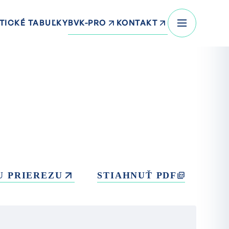
BVK-PRO
KONTAKT
TICKÉ TABUĽKY
U PRIEREZU
STIAHNUŤ PDF