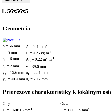
Stiahnuť PDF
L 56x56x5
Geometria
2
b = 56 mm
A = 541 mm
-1
t = 5 mm
G = 4.25 kg.m
2
-1
r
= 6 mm
A
= 0.22 m
.m
1
L
r
= 2 mm
v = 39.6 mm
2
y
= 15.6 mm
u
= 22.1 mm
s
1
y'
= 40.4 mm
u
= 20.2 mm
s
2
Prierezové charakteristiky k lokálnym os
Os y
Os z
4
4
I
= 1.60E+5 mm
I
= 1.60E+5 mm