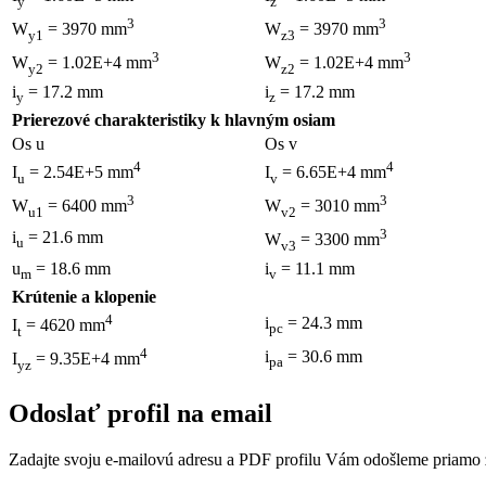
y
z
3
3
W
= 3970 mm
W
= 3970 mm
y1
z3
3
3
W
= 1.02E+4 mm
W
= 1.02E+4 mm
y2
z2
i
= 17.2 mm
i
= 17.2 mm
y
z
Prierezové charakteristiky k hlavným osiam
Os u
Os v
4
4
I
= 2.54E+5 mm
I
= 6.65E+4 mm
u
v
3
3
W
= 6400 mm
W
= 3010 mm
u1
v2
3
i
= 21.6 mm
W
= 3300 mm
u
v3
u
= 18.6 mm
i
= 11.1 mm
m
v
Krútenie a klopenie
4
i
= 24.3 mm
I
= 4620 mm
pc
t
4
i
= 30.6 mm
I
= 9.35E+4 mm
pa
yz
Odoslať profil na email
Zadajte svoju e-mailovú adresu a PDF profilu Vám odošleme priamo z 