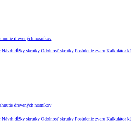
ahnutie drevených nosníkov
e
Návrh dĺžky skrutky
Odolnosť skrutky
Posúdenie zvaru
Kalkulátor k
ahnutie drevených nosníkov
e
Návrh dĺžky skrutky
Odolnosť skrutky
Posúdenie zvaru
Kalkulátor k