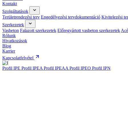
Kontakt
Szolgáltatások
Területrendezési terv
Engedélyezési tervdokumentáció
Kivitelezési t
Szerkezetek
Vasbeton
Falazott szerkezetek
Előregyártott vasbeton szerkezetek
Acé
Rólunk
Hivatkozások
Blog
Karrier
Kapcsolatfelvétel
Profil IPE
Profil IPEA
Profil IPEAA
Profil IPEO
Profil IPN