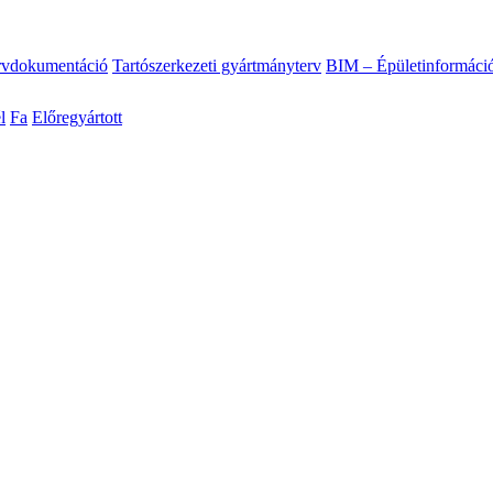
ervdokumentáció
Tartószerkezeti gyártmányterv
BIM – Épületinformáci
l
Fa
Előregyártott