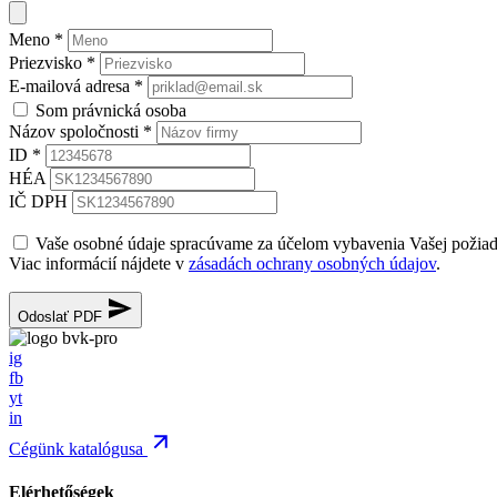
Meno
*
Priezvisko
*
E-mailová adresa
*
Som právnická osoba
Názov spoločnosti
*
ID
*
HÉA
IČ DPH
Vaše osobné údaje spracúvame za účelom vybavenia Vašej požia
Viac informácií nájdete v
zásadách ochrany osobných údajov
.
Odoslať PDF
ig
fb
yt
in
Cégünk katalógusa
Elérhetőségek