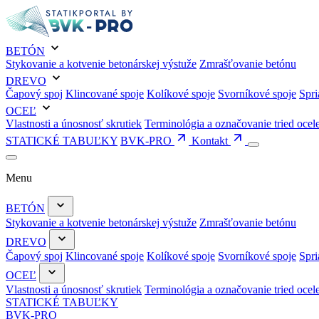
BETÓN
Stykovanie a kotvenie betonárskej výstuže
Zmrašťovanie betónu
DREVO
Čapový spoj
Klincované spoje
Kolíkové spoje
Svorníkové spoje
Spri
OCEĽ
Vlastnosti a únosnosť skrutiek
Terminológia a označovanie tried ocel
STATICKÉ TABUĽKY
BVK-PRO
Kontakt
Menu
BETÓN
Stykovanie a kotvenie betonárskej výstuže
Zmrašťovanie betónu
DREVO
Čapový spoj
Klincované spoje
Kolíkové spoje
Svorníkové spoje
Spri
OCEĽ
Vlastnosti a únosnosť skrutiek
Terminológia a označovanie tried ocel
STATICKÉ TABUĽKY
BVK-PRO