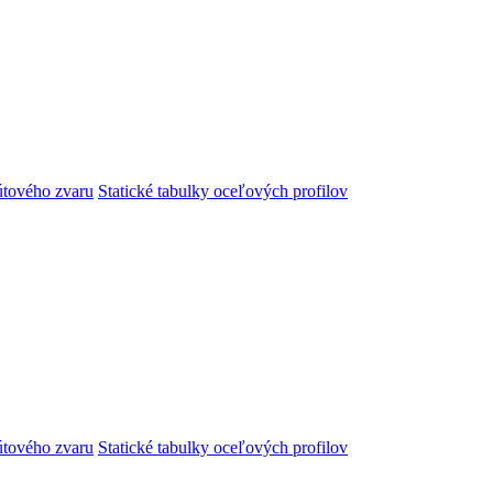
útového zvaru
Statické tabulky oceľových profilov
útového zvaru
Statické tabulky oceľových profilov