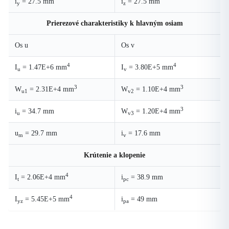
i
= 27.5 mm
i
= 27.5 mm
y
z
Prierezové charakteristiky k hlavným osiam
Os u
Os v
4
4
I
= 1.47E+6 mm
I
= 3.80E+5 mm
u
v
3
3
W
= 2.31E+4 mm
W
= 1.10E+4 mm
u1
v2
3
i
= 34.7 mm
W
= 1.20E+4 mm
u
v3
u
= 29.7 mm
i
= 17.6 mm
m
v
Krútenie a klopenie
4
I
= 2.06E+4 mm
i
= 38.9 mm
t
pc
4
I
= 5.45E+5 mm
i
= 49 mm
yz
pa