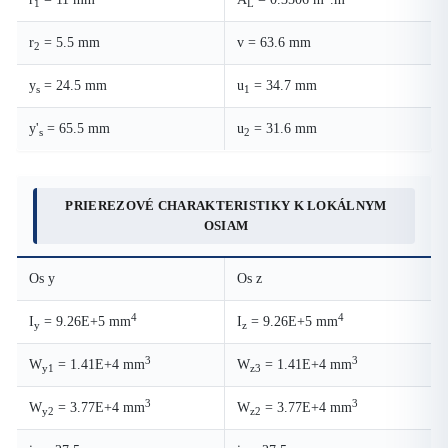
1
L
r
= 5.5 mm
v = 63.6 mm
2
y
= 24.5 mm
u
= 34.7 mm
s
1
y'
= 65.5 mm
u
= 31.6 mm
s
2
PRIEREZOVÉ CHARAKTERISTIKY K LOKÁLNYM
OSIAM
Os y
Os z
4
4
I
= 9.26E+5 mm
I
= 9.26E+5 mm
y
z
3
3
W
= 1.41E+4 mm
W
= 1.41E+4 mm
y1
z3
3
3
W
= 3.77E+4 mm
W
= 3.77E+4 mm
y2
z2