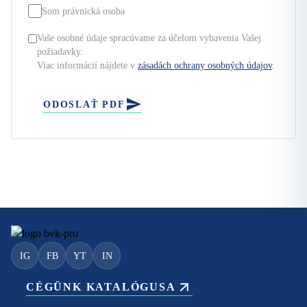
Som právnická osoba
Vaše osobné údaje spracúvame za účelom vybavenia Vašej
požiadavky.
Viac informácií nájdete v
zásadách ochrany osobných údajov
.
ODOSLAŤ PDF
IG
FB
YT
IN
CÉGÜNK KATALÓGUSA