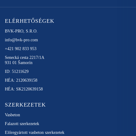
ELÉRHETŐSÉGEK
BVK-PRO, S.R.O.
info@bvk-pro.com
+421 902 833 953
Senecká cesta 2217/1A
931 01 Šamorín
ID: 51211629
HÉA: 2120639158
HÉA: SK2120639158
SZERKEZETEK
Vasbeton
Falazott szerkezetek
Előregyártott vasbeton szerkezetek