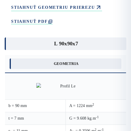
STIAHNUŤ GEOMETRIU PRIEREZU
STIAHNUŤ PDF
L 90x90x7
GEOMETRIA
2
b = 90 mm
A = 1224 mm
-1
t = 7 mm
G = 9.608 kg.m
2
-1
r
= 11 mm
A
= 0.3506 m
.m